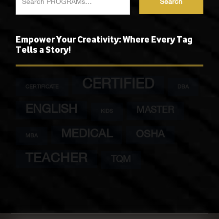
Search
Empower Your Creativity: Where Every Tag
Tells a Story!
CERTIFIED
CERTIFICATE
DBA
ENGLISH
MASTER
KIDS
MEDICAL
OSHA
MBA
TEACHER
TQM