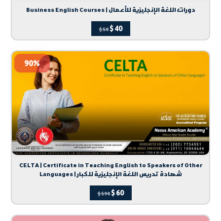
Business English Courses | دورات اللغة الإنجليزية للأعمال
$
40
$
50
90%
CELTA | Certificate in Teaching English to Speakers of Other
Languages | شهادة تدريس اللغة الإنجليزية للكبار
$
60
$
590