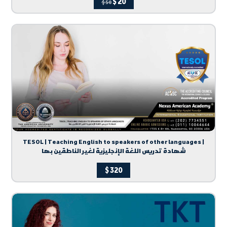
$
20
$
50
TESOL | Teaching English to speakers of other languages |
شهادة تدريس اللغة الإنجليزية لغير الناطقين بها
$
320