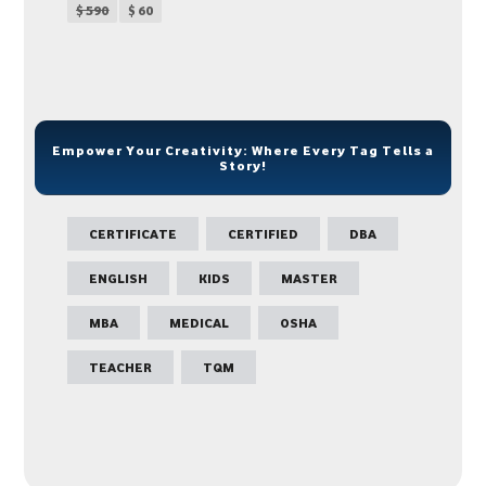
$
590
$
60
الإنجليزية للكبار
Empower Your Creativity: Where Every Tag Tells a
Story!
CERTIFICATE
CERTIFIED
DBA
ENGLISH
KIDS
MASTER
MBA
MEDICAL
OSHA
TEACHER
TQM