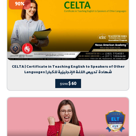
90%
CELTA | Certificate in Teaching English to Speakers of Other
Languages | شهادة تدريس اللغة الإنجليزية للكبار
$
60
$
590