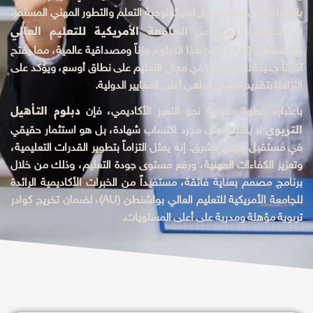
بالإضافة إلى فهم معمق لسيكولوجية التعلم والتطور المهني المستمر.
الجامعة الأمريكية للتعليم العالي
إن الاعتماد الدولي من
بواشنطن (AU)
يمنح هذا الدبلوم وزناً ومصداقية عالمية، مما يفتح
آفاقاً جديدة للمشاركين في مجال التعليم على نطاق أوسع، ويؤكد على
التزامنا بتقديم تعليم يضاهي أعلى المعايير الدولية.
دبلوم التأهيل
باعتباره خطوة محورية نحو التميز الأكاديمي، فإن
التربوي
لا يقتصر على مجرد اكتساب شهادة، بل هو استثمار حقيقي
في مستقبل مهني مشرق. إنه يمثل التزاماً بتطوير القدرات التعليمية،
وتعزيز الكفاءات المهنية، ورفع مستوى جودة التعليم، وذلك من خلال
برنامج مصمم بعناية فائقة، مستفيداً من الخبرات الأكاديمية الرائدة
للجامعة الأمريكية للتعليم العالي بواشنطن (AU)، لضمان تخريج كوادر
تربوية مؤهلة ومدربة على أعلى المستويات.