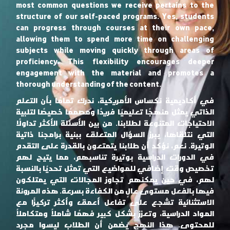
most common questions we receive pertains to the
structure of our self-paced programs. Yes, students
can progress through courses at their own pace,
allowing them to spend more time on challenging
subjects while moving quickly through areas of
proficiency. This flexibility encourages deeper
engagement with the material and promotes a
thorough understanding of the content.
في أكاديمية نكساس الأمريكية، ندرك تمامًا بأن التعلم
الذاتي يمثل منهجًا تعليميًا فريدًا ومصممًا خصيصًا لتلبية
الاحتياجات المتنوعة لطلابنا. من بين الأسئلة الأكثر تداولًا
التي نتلقاها، يبرز السؤال المتعلق ببنية برامجنا ذاتية
الوتيرة. نعم، نؤكد أن طلابنا يتمتعون بالقدرة على التقدم
في الدورات الدراسية بوتيرة تناسبهم، مما يتيح لهم
تخصيص وقت إضافي للمواضيع التي تمثل تحديًا بالنسبة
لهم، في حين يمكنهم تجاوز المجالات التي يمتلكون
فيها بالفعل مستوى عالٍ من الكفاءة بسرعة. هذه المرونة
الاستثنائية تشجع على تفاعل أعمق وأكثر تركيزًا مع
المواد الدراسية، وتعزز بشكل كبير فهمًا شاملاً ومتكاملاً
للمحتوى. هذا النهج يضمن أن الطلاب ليسوا مجرد