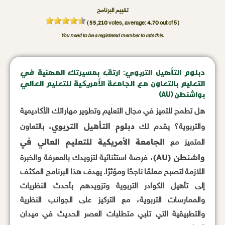
تقييم البرنامج
55,210
4.70
(
votes, average:
out of 5 )
You need to be a registered member to rate this.
دبلوم التأهيل التربوي: ارتقِ بمسيرتك المهنية في
التعليم بالتعاون مع الجامعة الأمريكية للتعليم العالي
بواشنطن (AU)
هل تطمح للتميز في مجال التعليم وتطوير مهاراتك الأكاديمية
دبلوم التأهيل التربوي
والتربوية؟ يقدم لك
، بالتعاون
الجامعة الأمريكية للتعليم العالي في
المتميز مع
واشنطن (AU)
، فرصة استثنائية لتزويدك بالمعرفة والخبرة
اللازمة لتصبح معلمًا ناجحًا ومؤثرًا. يهدف هذا البرنامج المكثف
إلى تأهيل الكوادر التربوية وتزويدهم بأحدث النظريات
والممارسات التربوية، مع التركيز على الجوانب النظرية
والتطبيقية التي تلبي متطلبات العصر الحديث في ميدان