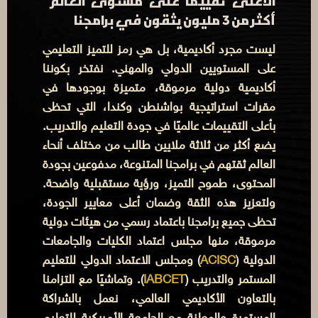
الأعلى تقييما على مستوى العالم
أكثر من 3 مليون يثقون في برامجنا
ليست مجرد أكاديمية، بل هي رمز للتميز التعليمي
على المستويين الدولي والمهني. نفتخر بكوننا
أكاديمية دولية مرموقة، متميزة بوجودها في
مقرات استراتيجية بواشنطن وكندا، التي تحظى
بأعلى التقييمات عالميًا في جودة التعليم والتدريب.
يضع أكثر من ثلاثة ملايين طالب من مختلف أنحاء
العالم ثقتهم في برامجنا المتنوعة، مدفوعين بجودة
المحتوى، طموح التميز، ورؤية مستقبلية واضحة.
ولتعزيز هذه الثقة وضمان أعلى معايير الجودة،
تحظى جميع برامجنا باعتماد رسمي من هيئات دولية
مرموقة، منها مجلس اعتماد الكليات والجامعات
الدولية (
ACISC
) ومجلس الاعتماد الدولي للتعليم
المستمر والتدريب (
IABCET
). وتماشيًا مع التزامنا
بالتعاون الأكاديمي العالمي، نعمل بالشراكة