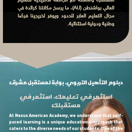
المستمرة والمعلنة مع الجامعة الأمريكية للتعليم
العالي بواشنطن (AU)، ما يرسخ مكانتنا كرائدة في
مجال التعليم العابر للحدود ويوفر لخريجينا فرصًا
وطنية ودولية استثنائية.
دبلوم التأهيل التربوي، بوابة لمستقبل مشرق
استثمر في تعليمك، استثمر في
مستقبلك
At Nexus American Academy, we understand that self-
paced learning is a unique educational approach that
caters to the diverse needs of our students. One of the