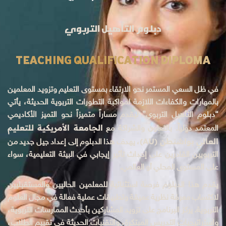
دبلوم التأهيل التربوي
TEACHING QUALIFICATION DIPLOMA
في ظل السعي المستمر نحو الارتقاء بمستوى التعليم وتزويد المعلمين
بالمهارات والكفاءات اللازمة لمواكبة التطورات التربوية الحديثة، يأتي
“دبلوم التأهيل التربوي” ليقدم مساراً متميزاً نحو التميز الأكاديمي
الجامعة الأمريكية للتعليم
المعتمد دولياً. بالتعاون والشراكة مع
العالي بواشنطن (AU)
، يهدف هذا الدبلوم إلى إعداد جيل جديد من
التربويين القادرين على إحداث تأثير إيجابي في البيئة التعليمية، سواء
على المستوى المحلي أو العالمي.
يقدم هذا الدبلوم فرصة استثنائية للمعلمين الحاليين والمستقبليين
لاكتساب معرفة نظرية عميقة وتطبيقات عملية فعالة في مجال العلوم
التربوية. يركز البرنامج على تزويد المشاركين بأحدث الممارسات التربوية،
واستراتيجيات التدريس المبتكرة، والتقنيات الحديثة في تقييم الطلاب،