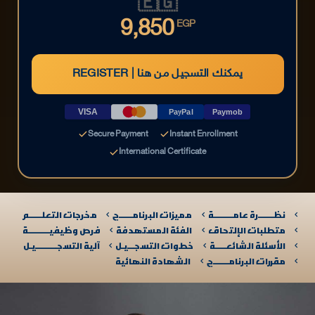
🇪🇬
9,850
EGP
REGISTER | يمكنك التسجيل من هنا
VISA
PayPal
Paymob
Secure Payment
Instant Enrollment
International Certificate
نظـــــــرة عامـــــــــة
مميزات البرنامــــــج
مخرجات التعلــــــم
متطلبات الإلتحاق
الفئة المستهدفة
فرص وظيفيــــــــــة
الأسئلة الشائعـــــة
خطوات التسجـــيـل
آلية التسجــــــــــيـل​
مقررات البرنامـــــــج
الشهادة النهائية