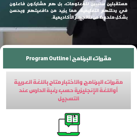
مستقبلين سلبيين للمعلومات، بل هم مشاركون فاعلون
في رحلتهم التعليمية، مما يزيد من دافعيتهم ويحسن
بشكل ملحوظ من نتائجهم الأكاديمية.
Program Outline | مقررات البرنامج
مقررات البرنامج والاختبار متاح باللغة العربية
أواللغة الإنجليزية حسب رغبة الدارس عند
التسجيل