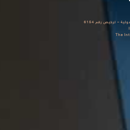
ية – ترخيص رقم 6154
The In