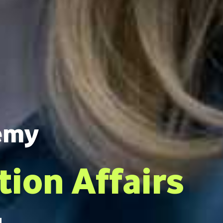
emy
tion Affairs
ش