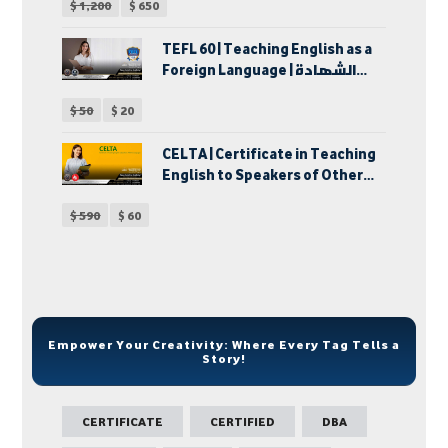
$
1,200
$
650
TEFL 60 | Teaching English as a
Foreign Language | الشهادة
الدولية في إحتراف تدريس اللغة
$
50
$
20
الإنجليزية كلغة أجنبية | دبلوم
تدريس اللغة الإنجليزية لغير
الناطقين بها
CELTA | Certificate in Teaching
English to Speakers of Other
Languages | شهادة تدريس اللغة
$
590
$
60
الإنجليزية للكبار
Empower Your Creativity: Where Every Tag Tells a
Story!
CERTIFICATE
CERTIFIED
DBA