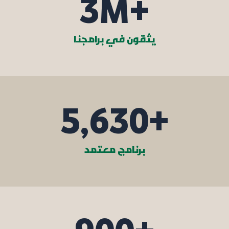
3
M+
يثقون في برامجنا
5,630
+
برنامج معتمد