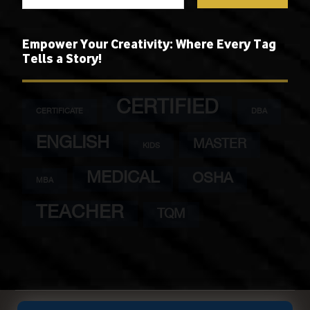
Empower Your Creativity: Where Every Tag
Tells a Story!
CERTIFIED
CERTIFICATE
DBA
ENGLISH
MASTER
KIDS
MEDICAL
OSHA
MBA
TEACHER
TQM