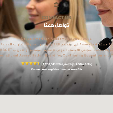
CONTACT US
تواصل معنا
Nexus American Academy® 1999 : 2026
 مستقلة متخصصة في التعليم الإلكتروني عن بعد والاختبارات الدولية – ت
ريك معتمد لمجلس الاعتماد الدولي للتعليم المستمر والتدريب IABCET
ternational Accreditation Board for Continuing Education and T
1,258,341
4.50
(
votes, average:
out of 5 )
You need to be a registered member to rate this.