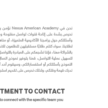
نحن في demy
نحرص بشدة على إتاحة قنوات تواصل مفتوحة وفعالة
وأسئلتكم حول برامجنا الأكاديمية المتميزة، أو مناه
لطلابنا. سواء كنتم طلابًا مستقبليين تتطلعون لل
بالشراكة معنا، فإننا نشجعكم على المبادرة بالتواصل
لتسهيل عملية التواصل، قمنا بتوفير نموذج اتصا
النموذج بأسئلتكم أو استفساراتكم، وسيقوم أحد
ندرك قيمة وقتكم، ولذلك نحرص على تقديم استجا
RTMENT TO CONTACT
to connect with the specific team you