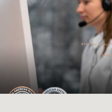
رخيص رقم 6154
The In