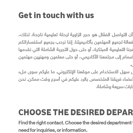
Get in touch with us
Nexus American Aca نؤمن بأن التواصل الفعّال هو حجر الزاوية لرحلة تعليمية ناجحة. لذلك،
 لجميع المهتمين بأكاديميتنا. إننا نرحب بجميع استفساراتكم
جنا التعليمية المبتكرة، أو حتى حول التجربة الشاملة التي نقدمها
انضمام إلى مجتمعنا الأكاديمي، أو حتى معلمين ومهنيين مهتمين
.
ل سهل الاستخدام على موقعنا الإلكتروني. ما عليكم سوى ملء
 أعضاء فريقنا المتخصص بالرد عليكم في أسرع وقت ممكن. نحن
بات سريعة وشاملة.
CHOOSE THE DESIRED DEPA
Find the right contact. Choose the desired department 
need for inquiries, or information.