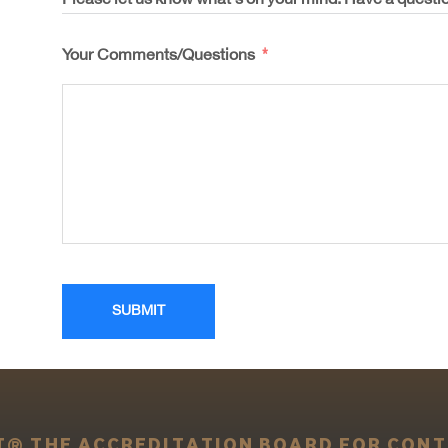
Please let us know what's on your mind. Have a questio
Your Comments/Questions
SUBMIT
T® THE ACCREDITATION BOARD FOR CONT