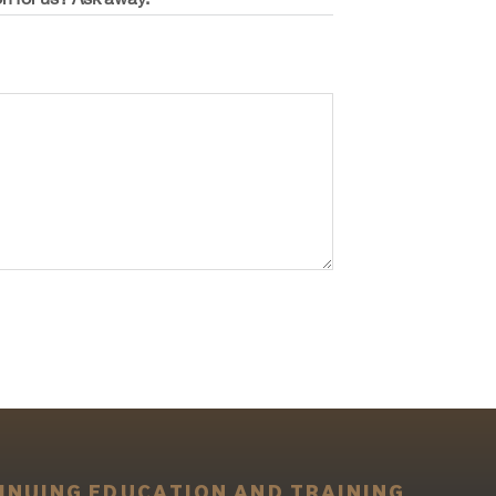
n for us? Ask away.
INUING EDUCATION AND TRAINING