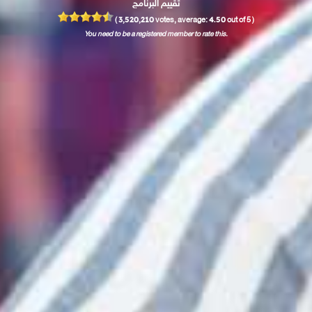
تقييم البرنامج
3,520,210
4.50
(
votes, average:
out of 5 )
You need to be a registered member to rate this.