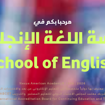
مرحبا بكم في
 اللغة الإنجل
chool of Engli
Nexus American Academy® 1999 : 2026
معترف بها دولياً
متخصصة في التعليم الإلكتروني عن بعد والاختبارات الدول
ريك معتمد لمجلس الاعتماد الدولي للتعليم المستمر والتدريب IABCET
ternational Accreditation Board for Continuing Education and T