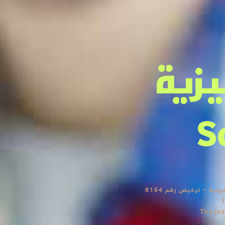
يزية
S
ية – ترخيص رقم 6154
The In