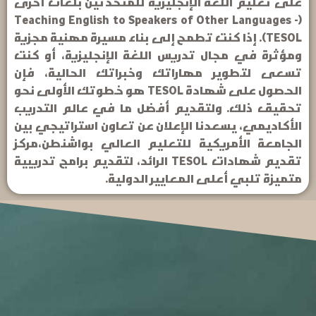
على تعليم اللغة الإنجليزية للمتحدثين بلغات أخرى
(Teaching English to Speakers of Other Languages -
TESOL). إذا كنت تطمح إلى بناء مسيرة مهنية مجزية
ومؤثرة في مجال تدريس اللغة الإنجليزية، أو كنت
تسعى لتطوير مهاراتك وخبراتك الحالية، فإن
الحصول على شهادة TESOL هو خطوتك الأولى نحو
تحقيق ذلك. ولتقديم أفضل ما في عالم التدريب
الأكاديمي، يسعدنا الإعلان عن تعاون استراتيجي بين
الجامعة الأمريكية للتعليم العالي بواشنطن،مركز
تقديم شهادات TESOL الرائد، لتقديم برامج تدريبية
متميزة تلبي أعلى المعايير الدولية.