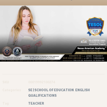
SKU
00019992100274
Categories
SE | SCHOOL OF EDUCATION
,
ENGLISH
QUALIFICATIONS
Tag
TEACHER