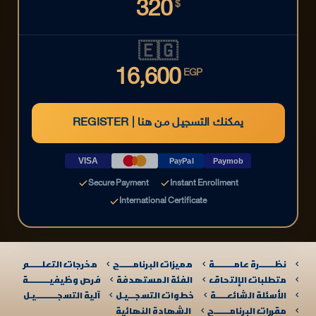
320
$
🇪🇬
16,600
EGP
REGISTER | يمكنك التسجيل من هنا
VISA
PayPal
Paymob
Secure Payment
Instant Enrollment
International Certificate
نظـــــــرة عامـــــــــة
مميزات البرنامــــــج
مخرجات التعلــــــم
متطلبات الإلتحاق
الفئة المستهدفة
فرص وظيفيــــــــــة
الأسئلة الشائعـــــة
خطوات التسجـــيـل
آلية التسجــــــــــيـل​
مقررات البرنامـــــــج
الشهادة النهائية