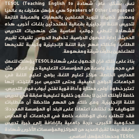
نعم، بشكل عام، شهادة TESOL (Teaching English to
Speakers of Other Languages) هي مؤهل معترف به عالميًا
ومصمم خصيصًا لتزويد المعلمين بالمهارات والمعرفة اللازمة
لتدريس اللغة الإنجليزية بفعالية للمتحدثين بلغات أخرى. هذه
الشهادة تغطي جوانب أساسية مثل منهجيات التدريس
الحديثة، إدارة الفصول الدراسية، تخطيط الدروس، تقنيات تقييم
الطلاب، وكذلك فهم بنية اللغة الإنجليزية وكيفية تقديمها
للمتعلمين بطرق شيقة ومفهومة.
بناءً على ذلك، فإن الحصول على شهادة TESOL يؤهلك للعمل
في مجموعة واسعة من المؤسسات التعليمية حول العالم، مثل
المدارس الخاصة، مراكز تعليم اللغة، برامج تعليم اللغة في
الجامعات، البرامج الصيفية، وحتى التدريس عبر الإنترنت. إنها
تعتبر خطوة أولى ممتازة وأداة قوية لفتح أبواب فرص التدريس،
خاصة لأولئك الذين لا يملكون خلفية تعليمية سابقة في تدريس
اللغة الإنجليزية. ومع ذلك، من المهم ملاحظة أن متطلبات
التوظيف قد تختلف اعتمادًا على البلد أو المؤسسة المحددة؛
فقد تتطلب بعض الوظائف، خاصة في الجامعات أو المدارس
الحكومية الكبرى، درجة جامعية بالإضافة إلى خبرة تدريس
سابقة، بينما تقبل العديد من المراكز والمؤسسات الأخرى شهادة
TESOL وحدها كمؤهل أساسي.