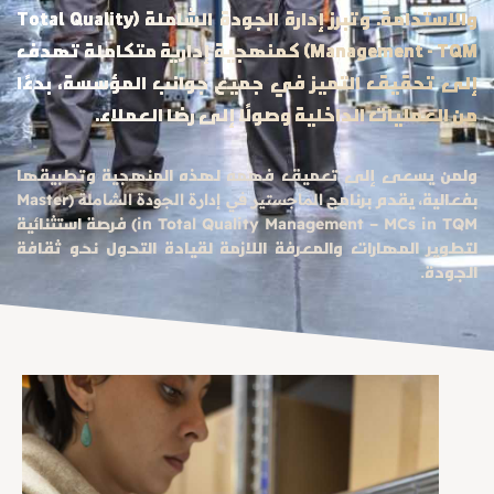
والاستدامة. وتبرز إدارة الجودة الشاملة (Total Quality
Management - TQM) كمنهجية إدارية متكاملة تهدف
إلى تحقيق التميز في جميع جوانب المؤسسة، بدءًا
من العمليات الداخلية وصولًا إلى رضا العملاء.
ولمن يسعى إلى تعميق فهمه لهذه المنهجية وتطبيقها
بفعالية، يقدم برنامج
الماجستير في إدارة الجودة الشاملة (Master
فرصة استثنائية
in Total Quality Management – MCs in TQM)
لتطوير المهارات والمعرفة اللازمة لقيادة التحول نحو ثقافة
الجودة.