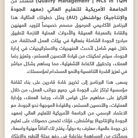
Quality Management | MCs in TQM)
المعتمد من
الجامعة الأمريكية للتعليم العالي (معهد الجودة
والإنتاجية) بواشنطن (AU)
يمثل خطوتك المثالية. هذا
البرنامج الأكاديمي المرموق مصمم خصيصاً لتزويد المهنيين
والقادة بالمعرفة العميقة والأدوات العملية اللازمة لتطبيق
مبادئ الجودة الشاملة بفعالية في بيئات العمل المختلفة. من
خلال فهم شامل لأحدث المنهجيات والاستراتيجيات في إدارة
الجودة، سيتم تمكينك من قيادة التحسين المستمر، وتعزيز رضا
العملاء، وتحقيق الكفاءة التشغيلية، مما يساهم بشكل مباشر
في تعزيز القدرة التنافسية والنمو المستدام لمؤسستك.
يسعى هذا البرنامج إلى تخريج قادة قادرين على بناء ثقافة
مؤسسية ترتكز على الجودة في جميع جوانب العمل، من خلال
التركيز على مفاهيم مثل قياس الأداء، ورضا العملاء، وإدارة
العمليات، والتحسين المستمر، والقيادة الموجهة نحو الجودة. مع
الاعتماد الرسمي من الجامعة الأمريكية للتعليم العالي (معهد
الجودة والإنتاجية) بواشنطن، فإنك تضمن حصولك على تعليم
ذي جودة عالمية، معترف به دولياً، يفتح لك آفاقاً مهنية واسعة،
ويمكّنك من المساهمة بفاعلية في دفع عجلة التطور والابتكار