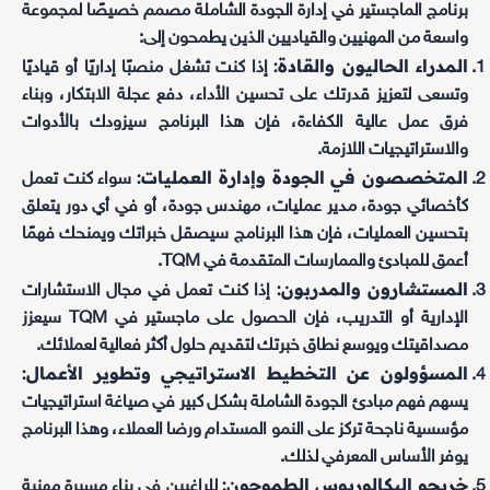
برنامج الماجستير في إدارة الجودة الشاملة مصمم خصيصًا لمجموعة
واسعة من المهنيين والقياديين الذين يطمحون إلى:
المدراء الحاليون والقادة:
إذا كنت تشغل منصبًا إداريًا أو قياديًا
وتسعى لتعزيز قدرتك على تحسين الأداء، دفع عجلة الابتكار، وبناء
فرق عمل عالية الكفاءة، فإن هذا البرنامج سيزودك بالأدوات
والاستراتيجيات اللازمة.
المتخصصون في الجودة وإدارة العمليات:
سواء كنت تعمل
كأخصائي جودة، مدير عمليات، مهندس جودة، أو في أي دور يتعلق
بتحسين العمليات، فإن هذا البرنامج سيصقل خبراتك ويمنحك فهمًا
أعمق للمبادئ والممارسات المتقدمة في TQM.
المستشارون والمدربون:
إذا كنت تعمل في مجال الاستشارات
الإدارية أو التدريب، فإن الحصول على ماجستير في TQM سيعزز
مصداقيتك ويوسع نطاق خبرتك لتقديم حلول أكثر فعالية لعملائك.
المسؤولون عن التخطيط الاستراتيجي وتطوير الأعمال:
يسهم فهم مبادئ الجودة الشاملة بشكل كبير في صياغة استراتيجيات
مؤسسية ناجحة تركز على النمو المستدام ورضا العملاء، وهذا البرنامج
يوفر الأساس المعرفي لذلك.
خريجو البكالوريوس الطموحون:
للراغبين في بناء مسيرة مهنية