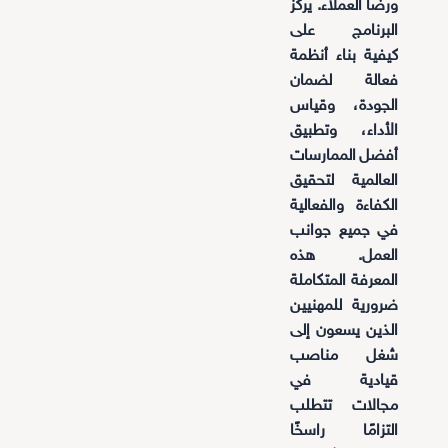
ورضا العملاء. يركز
البرنامج على
كيفية بناء أنظمة
فعالة لضمان
الجودة، وقياس
الأداء، وتطبيق
أفضل الممارسات
العالمية لتحقيق
الكفاءة والفعالية
في جميع جوانب
العمل. هذه
المعرفة المتكاملة
ضرورية للمهنيين
الذين يسعون إلى
شغل مناصب
قيادية في
مجالات تتطلب
التزامًا راسخًا