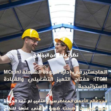
نظرة عامة عن البرنامج
الماجستير في إدارة الجودة الشاملة (MCs in
TQM): مفتاح التميز التشغيلي والقيادة
الاستراتيجية
في عالم الأعمال المعاصر سريع التغير، لم تعد الجودة
مجرد خيار، بل أصبحت ضرورة لا غنى عنها للنجاح