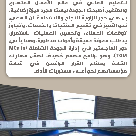
للتعليم العالي في عالم الأعمال المتسارع
والمتغير، أصبحت الجودة ليست مجرد ميزة إضافية،
بل هي حجر الزاوية للنجاح والاستدامة. إن السعي
نحو التميز في تقديم المنتجات والخدمات، وتجاوز
توقعات العملاء، وتحسين العمليات باستمرار،
يتطلب معرفة عميقة وأدوات متطورة. وهنا يأتي
دور الماجستير في إدارة الجودة الشاملة (MCs in
TQM)، وهو برنامج مصمم خصيصًا لصقل مهارات
القادة وصناع القرار الراغبين في قيادة
مؤسساتهم نحو أعلى مستويات الأداء.