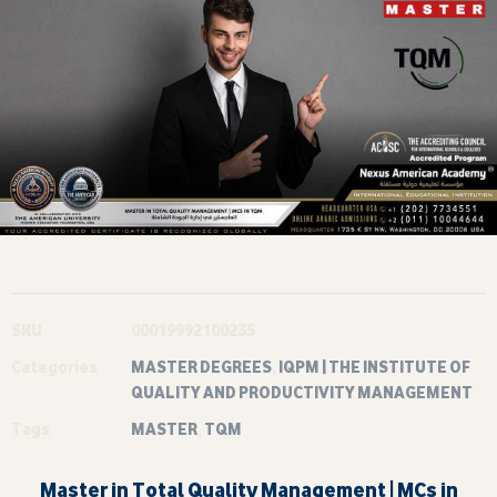
SKU
00019992100235
Categories
MASTER DEGREES
,
IQPM | THE INSTITUTE OF
QUALITY AND PRODUCTIVITY MANAGEMENT
Tags
MASTER
,
TQM
Master in Total Quality Management | MCs in