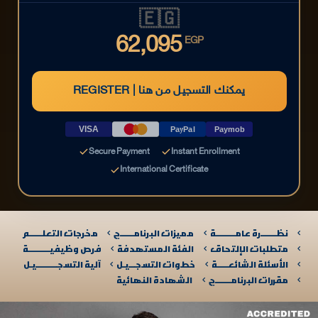
🇪🇬
62,095
EGP
REGISTER | يمكنك التسجيل من هنا
VISA
PayPal
Paymob
Secure Payment
Instant Enrollment
International Certificate
نظـــــــرة عامـــــــــة
مميزات البرنامــــــج
مخرجات التعلــــــم
متطلبات الإلتحاق
الفئة المستهدفة
فرص وظيفيــــــــــة
الأسئلة الشائعـــــة
خطوات التسجـــيـل
آلية التسجــــــــــيـل​
مقررات البرنامـــــــج
الشهادة النهائية