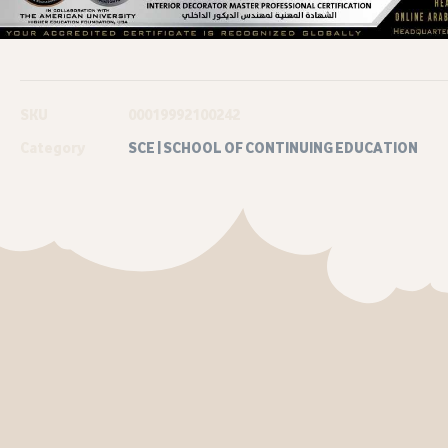
SKU
00019992100242
Category
SCE | SCHOOL OF CONTINUING EDUCATION