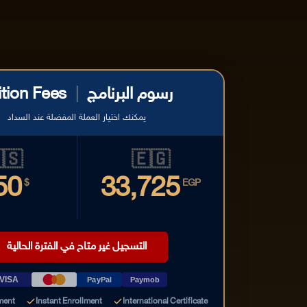
ition Fees
|
رسوم البرنامج
يمكنك اختيار العملة المفضلة عند السداد
🇸
🇪🇬
50
33,725
$
EGP
التسجيل غير متاح في الفترة الحالية
VISA
PayPal
Paymob
ment
Instant Enrollment
International Certificate