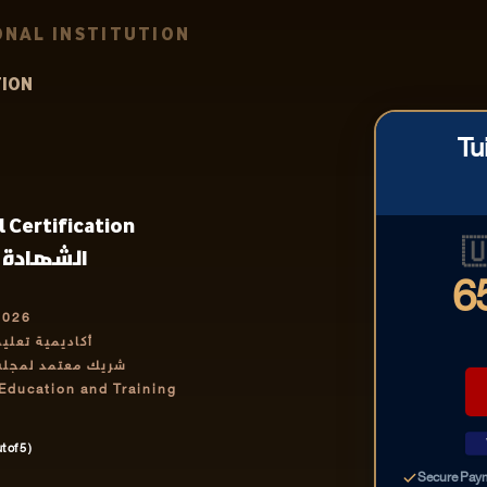
NAL INSTITUTION
TION
Tu
 Certification

 الداخلي
6
2026
رف بها دولياً
تمر والتدريب IABCET
 Education and Training
 of 5 )
Secure Pay