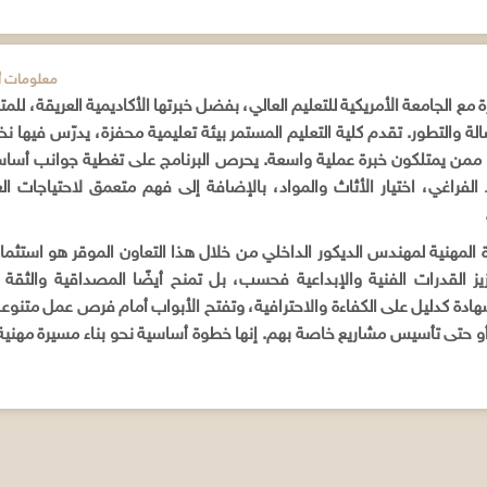
ADDITIONAL INFORMATION / م
ة مع الجامعة الأمريكية للتعليم العالي، بفضل خبرتها الأكاديمية العريقة، 
لة والتطور. تقدم كلية التعليم المستمر بيئة تعليمية محفزة، يدرّس فيها 
 ممن يمتلكون خبرة عملية واسعة. يحرص البرنامج على تغطية جوانب أساس
 الفراغي، اختيار الأثاث والمواد، بالإضافة إلى فهم متعمق لاحتياجات ا
المهنية لمهندس الديكور الداخلي من خلال هذا التعاون الموقر هو استثم
ز القدرات الفنية والإبداعية فحسب، بل تمنح أيضًا المصداقية والثقة 
هادة كدليل على الكفاءة والاحترافية، وتفتح الأبواب أمام فرص عمل متنو
حتى تأسيس مشاريع خاصة بهم. إنها خطوة أساسية نحو بناء مسيرة مهنية ن