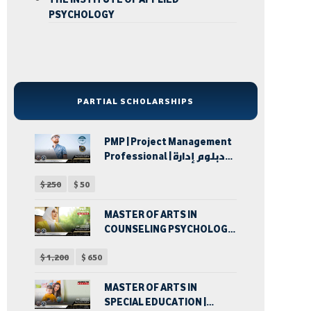
PSYCHOLOGY
PARTIAL SCHOLARSHIPS
PMP | Project Management
Professional | دبلوم إدارة
المشروعات
$
250
$
50
MASTER OF ARTS IN
COUNSELING PSYCHOLOGY
| ماجستير الآداب في الإرشاد
$
1,200
$
650
النفسي
MASTER OF ARTS IN
SPECIAL EDUCATION |