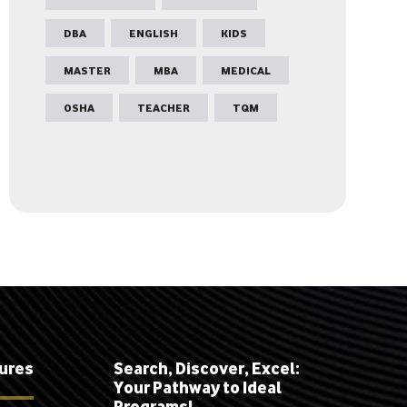
DBA
ENGLISH
KIDS
MASTER
MBA
MEDICAL
OSHA
TEACHER
TQM
tures
Search, Discover, Excel:
Your Pathway to Ideal
Programs!