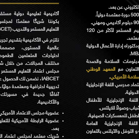
لإلكتروني عن بعد
أكاديمية تعليمية دولية مستق
بكوننا شريكًا معتمدًا لمجلس
التعليم المستمر والتدريب (IABCET).
كلية التعليم المستمر لأكثر من 120
عتمد
نلتزم في الأكاديمية بتقديم تجرب
كتوراه إدارة الأعمال الدولية
عالمية المستوى، مصممة 
MBA
احتياجات المتعلمين الطمو
بلومات السلامة والصحة
مختلف المجالات. من خلال شرا
التعاون مع
المعهد الوطني
مجلس اعتماد التعليم المستمر 
.
سلامة الأمريكي
نضمن لك الحصول على برام
تماد مدرسي اللغة الإنجليزية
تدريبية احترافية ومعتمدة دوليًا
الدولية
آفاقًا جديدة في مسيرتك ا
لغة الإنجليزية للأطفال
والأكاديمية.
شباب وصولاً للايلتس
عضوية مجلس الاعتماد الأمريك.
 الطفل للمعسكرات الصيفية
عضوية الرابطة الأمريكية للتعل
لغة الإنجليزية العامة
بعد.
 و التوفل والآيلتس بالتعاون
شريك معتمد لمجلس اعتماد الك