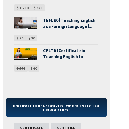
ماجستير التربية الخاصة
$
1,200
$
650
TEFL 60 | Teaching English
as a Foreign Language |
الشهادة الدولية في
$
50
$
20
إحتراف تدريس اللغة
الإنجليزية كلغة أجنبية |
دبلوم تدريس اللغة الإنجليزية
CELTA | Certificate in
لغير الناطقين بها
Teaching English to
Speakers of Other
$
590
$
60
Languages | شهادة تدريس
اللغة الإنجليزية للكبار
Empower Your Creativity: Where Every Tag
Tells a Story!
CERTIFICATE
CERTIFIED