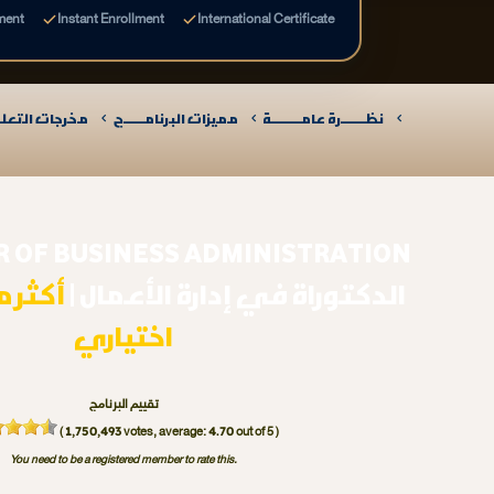
ment
Instant Enrollment
International Certificate
نظـــــــرة عامـــــــــة
مميزات البرنامــــــج
مخرجات التعلـــ
R OF BUSINESS ADMINISTRATION
الدكتوراة في إدارة الأعمال |
اختياري
تقييم البرنامج
1,750,493
4.70
(
votes, average:
out of 5 )
You need to be a registered member to rate this.