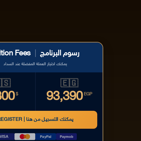
ition Fees
|
رسوم البرنامج
يمكنك اختيار العملة المفضلة عند السداد
🇸
🇪🇬
800
93,390
$
EGP
REGISTER | يمكنك التسجيل من هنا
VISA
PayPal
Paymob