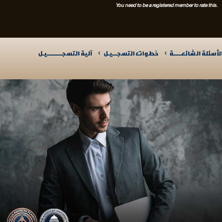
You need to be a registered member to rate this.
لأسئلة الشائعـــــة
خطوات التسجـــيـل
آلية التسجــــــــــيـل​