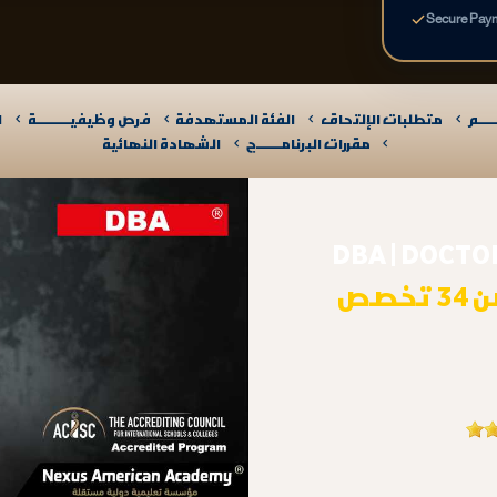
Secure Pay
ـــم
متطلبات الإلتحاق
الفئة المستهدفة
فرص وظيفيــــــــــة
ا
مقررات البرنامـــــــج
الشهادة النهائية
DBA | DOCTO
أكثر من 34 تخصص