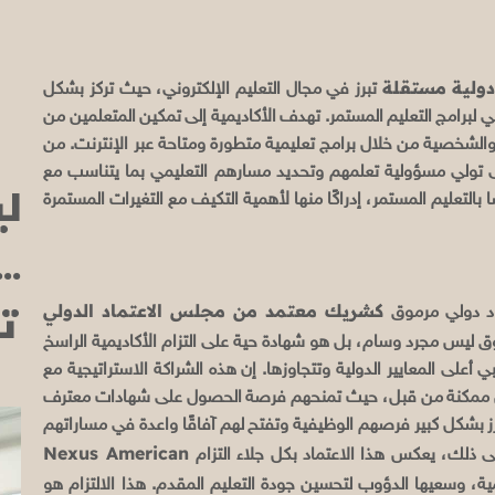
دولية مستقلة
تبرز في مجال التعليم الإلكتروني، حيث تركز بشكل
ي لبرامج التعليم المستمر. تهدف الأكاديمية إلى تمكين المتعلمين من
 والشخصية من خلال برامج تعليمية متطورة ومتاحة عبر الإنترنت. من
على تولي مسؤولية تعلمهم وتحديد مسارهم التعليمي بما يتناسب مع
ل
ا بالتعليم المستمر، إدراكًا منها لأهمية التكيف مع التغيرات المستمرة
.
ت
كشريك معتمد من مجلس الاعتماد الدولي
د دولي مرموق
موق ليس مجرد وسام، بل هو شهادة حية على التزام الأكاديمية الراسخ
أعلى المعايير الدولية وتتجاوزها. إن هذه الشراكة الاستراتيجية مع
لم تكن ممكنة من قبل، حيث تمنحهم فرصة الحصول على شهادات معترف
ز بشكل كبير فرصهم الوظيفية وتفتح لهم آفاقًا واعدة في مساراتهم
Nexus American
لى ذلك، يعكس هذا الاعتماد بكل جلاء التزام
ية، وسعيها الدؤوب لتحسين جودة التعليم المقدم. هذا الالتزام هو