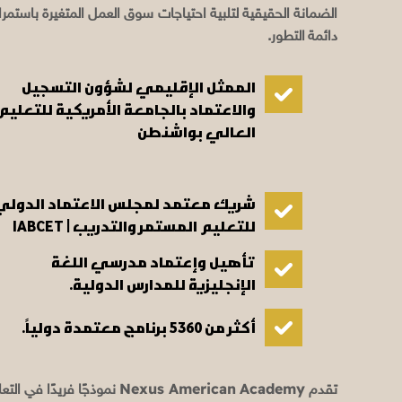
الضمانة الحقيقية لتلبية احتياجات سوق العمل المتغيرة باستمر
دائمة التطور.
الممثل الإقليمي لشؤون التسجيل
والاعتماد بالجامعة الأمريكية للتعليم
العالي بواشنطن
شريك معتمد لمجلس الاعتماد الدولي
للتعليم المستمر والتدريب | IABCET
تأهيل وإعتماد مدرسي اللغة
الإنجليزية للمدارس الدولية.
أكثر من 5360 برنامج معتمدة دولياً.
Nexus American Academy
تقدم
نموذجًا فريدًا في الت