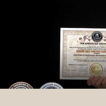
رخيص رقم 6154
The In