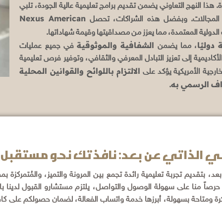
هذا النهج التعاوني يضمن تقديم برامج تعليمية عالية الجودة، تلبي
Nexus American
ف المجالات. وبفضل هذه الشراكات، تحصل
دولية المعتمدة، مما يعزز من مصداقيتها وقيمة شهاداتها.
دوليًا
الشفافية والموثوقية
، مما يضمن
في جميع عمليات
لأكاديمية إلى تعزيز التبادل المعرفي والثقافي، وتوفير فرص تعليمية
الالتزام باللوائح والقوانين المحلية
ارجية الأمريكية يؤكد على
راف الرسمي به
.
وني الذاتي عن بعد: نافذتك نحو مستقب
بعد، بتقديم تجربة تعليمية رائدة تجمع بين المرونة والتميز، والمُتمركزة 
. حرصاً منا على سهولة الوصول والتواصل، يلتزم مستشارو القبول لدينا ب
تكرة ومتاحة بسهولة، أبرزها خدمة واتساب الفعالة، لضمان حصولكم على كا