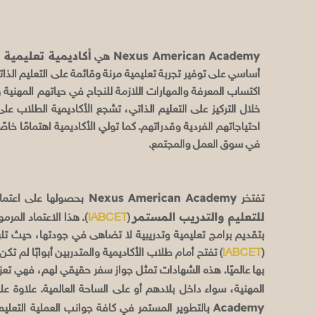
Nexus American Academy
أكاديمية تعليمية 
هي
أساسي على توفير تجربة تعليمية مرنة وقائمة على التعليم الذات
اكتساب المعرفة والمهارات اللازمة للنجاح في حياتهم المهنية
خلال التركيز على التعليم الذاتي، تشجع الأكاديمية الطلاب 
احتياجاتهم الفردية وقدراتهم. كما تولي الأكاديمية اهتمامًا خاصً
في سوق العمل والمجتمع.
Nexus American Academy
تفتخر
بحصولها على اعتما
للتعليم والتدريب المستمر
(
IABCET
). هذا الاعتماد المر
بتقديم برامج تعليمية وتدريبية لا تضاهى في جودتها، حيث تلبي 
(
IABCET
) تفتح أمام طلاب الأكاديمية والمتدربين أبوابًا 
بها عالميًا. هذه الشهادات تمثل جواز سفر حقيقي لهم، فهي تعز
المهنية، سواء داخل بلادهم أو على الساحة العالمية. علاوة ع
Academy
بالتطوير المستمر في كافة جوانب العملية التعليم