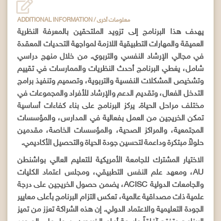
ADDITIONAL INFORMATION / معلومات أخرى
يهدف هذا البرنامج إلى تزويد الملتحقين بالمعرفة النظرية
العميقة والمهارات التطبيقية اللازمة لمواجهة التحديات المعقدة
في مجالي الإرشاد النفسي والتربوي. من خلال منهج دراسي
شامل، يغطي البرنامج أحدث النظريات والممارسات في تقييم
وتشخيص المشكلات النفسية والتربوية، وتصميم وتنفيذ برامج
التدخل الفعال، وتقديم الدعم والإرشاد للأفراد والمجموعات في
مختلف مراحل الحياة. يركز البرنامج على بناء كفاءات أساسية
تمكن الخريجين من العمل بفعالية في المدارس، والمؤسسات
المجتمعية، والمراكز الصحية، والمؤسسات الخاصة، مقدمين
حلولاً مبتكرة وداعمة لتحسين جودة الحياة والتحصيل الأكاديمي.
الاختيار المشترك للجامعة الأمريكية للتعليم العالي بواشنطن
AU، ومعهد علم النفس التطبيقي، ومجلس اعتماد الكليات
والجامعات الدولية ACISC، يضمن حصول الخريجين على درجة
علمية ذات مصداقية عالمية، تعكس التزام البرنامج بأعلى معايير
الجودة التعليمية والاعتماد الدولي. إن هذه الشراكة تعزز من تميز