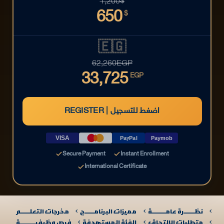
1,200
$
650
$
🇪🇬
62,260
EGP
33,725
EGP
REGISTER | اضغط للتسجيل
VISA
PayPal
Paymob
Secure Payment
Instant Enrollment
International Certificate
نظـــــــرة عامـــــــــة
مميزات البرنامــــــج
مخرجات التعلــــــم
متطلبات الإلتحاق
الفئة المستهدفة
فرص وظيفيــــــــــة