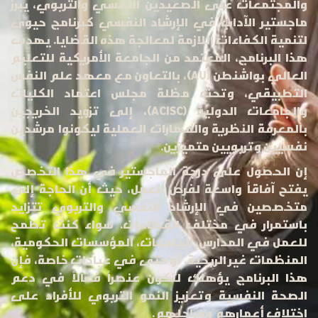
والمجتمعات على الصعيدين النفسي والتربوي، يبرز
ماجستير الآداب في الإرشاد النفسي كبرنامج حيوي
لتنمية الكفاءات اللازمة لمعالجة هذه القضايا. يهدف
هذا البرنامج، المعتمد من الجامعة الأمريكية للتعليم
العالي بواشنطن (AU)، بالتعاون مع معهد علم النفس
التطبيقي، وتحت مظلة مجلس اعتماد الكليات
والجامعات الدولية (ACISC)، إلى تزويد الخريجين
بالمعرفة النظرية والمهارات العملية ليكونوا مرشدين
نفسيين وتربويين متميزين.
إن الحصول على درجة الماجستير في هذا التخصص
يفتح آفاقاً واسعة لفرص العمل، حيث أن الحاجة إلى
متخصصين في الإرشاد النفسي والتربوي تتزايد
باستمرار في مختلف القطاعات. سواء كنت تطمح
للعمل في المدارس، الجامعات، المؤسسات الحكومية،
المنظمات غير الربحية، أو حتى في عيادات خاصة، فإن
هذا البرنامج يؤهلك لتكون عنصراً فعالاً في دعم
الصحة النفسية وتعزيز النمو التربوي للأفراد على
اختلاف أعمارهم ومراحلهم.