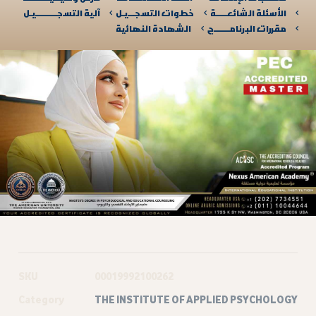
الأسئلة الشائعـــــة
خطوات التسجـــيـل
آلية التسجــــــــــيـل​
مقررات البرنامـــــــج
الشهادة النهائية
SKU
00019992100262
Category
THE INSTITUTE OF APPLIED PSYCHOLOGY