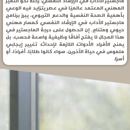
ماجستير الآداب في الإرشاد النفسي: رحلة نحو التميز
المهني المعتمد عالميًا في عصر يتزايد فيه الوعي
بأهمية الصحة النفسية والدعم التربوي، يبرز برنامج
ماجستير الآداب في الإرشاد النفسي كمسار مهني
حيوي ومتنامٍ. إن الحصول على درجة الماجستير في
هذا المجال لا يفتح آفاقًا وظيفية واسعة فحسب، بل
يمنح الأفراد الأدوات اللازمة لإحداث تغيير إيجابي
ملموس في حياة الآخرين، سواء كانوا طلابًا، أفرادًا، أو
أسرًا.