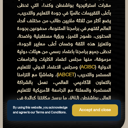
مقرات استراتيجية بواشنطن وكندا، التي تحظى
بأعلى التقييمات عالميًا في جودة التعليم والتدريب.
يضع أكثر من ثلاثة ملايين طالب من مختلف أنحاء
العالم ثقتهم في برامجنا المتنوعة، مدفوعين بجودة
المحتوى، طموح التميز، ورؤية مستقبلية واضحة.
ولتعزيز هذه الثقة وضمان أعلى معايير الجودة،
تحظى جميع برامجنا باعتماد رسمي من هيئات دولية
مرموقة، منها مجلس اعتماد الكليات والجامعات
الدولية (
ACISC
) ومجلس الاعتماد الدولي للتعليم
المستمر والتدريب (
IABCET
). وتماشيًا مع التزامنا
بالتعاون الأكاديمي العالمي، نعمل بالشراكة
المستمرة والمعلنة مع الجامعة الأمريكية للتعليم
العالي بواشنطن (AU)، ما يرسخ مكانتنا كرائدة في
مجال التعليم العابر للحدود ويوفر لخريجينا فرصًا
By using this website, you acknowledge
Accept and close
and agree to our Terms and Conditions.
وطنية ودولية استثنائية.