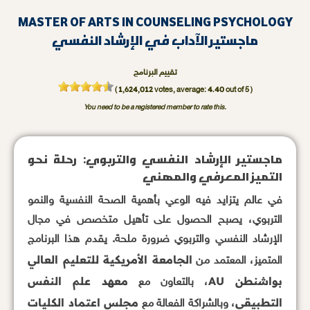
MASTER OF ARTS IN COUNSELING PSYCHOLOGY
ماجستير الآداب في الإرشاد النفسي
تقييم البرنامج
1,624,012
4.40
(
votes, average:
out of 5 )
You need to be a registered member to rate this.
ماجستير الإرشاد النفسي والتربوي: رحلة نحو
التميز المعرفي والمهني
في عالم يتزايد فيه الوعي بأهمية الصحة النفسية والنمو
التربوي، يصبح الحصول على تأهيل متخصص في مجال
الإرشاد النفسي والتربوي ضرورة ملحة. يقدم هذا البرنامج
الجامعة الأمريكية للتعليم العالي
المتميز، المعتمد من
بواشنطن AU
معهد علم النفس
، بالتعاون مع
التطبيقي
مجلس اعتماد الكليات
، وبالشراكة الفعالة مع