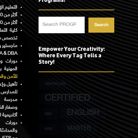
التعليم ا.
أكثر من 5000 دورة معتمدة دولياً.
أكثر من 900 دبلوم أكاديمي ومهني.
Search
تخصص م.
ماجستير ود
Empower Your Creativity:
Where Every Tag Tells a
 & DBA.
Story!
دورات ود
المهنية ب
للأمن وال
تأهيل وإع
CERTIFICATE
للمدارس .
CERTIFIED
مدرسة ال
وصغار ال.
ENGLISH
DBA
أكاديمية.
دورات ال
MASTER
KIDS
والمحادثة