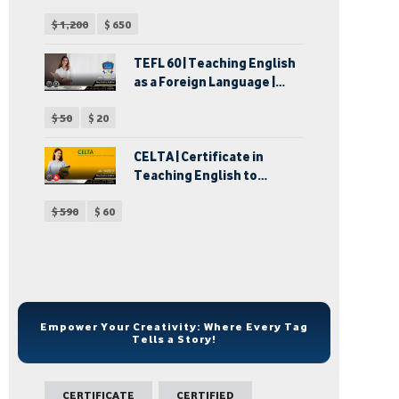
ماجستير التربية الخاصة
$
1,200
$
650
TEFL 60 | Teaching English
as a Foreign Language |
الشهادة الدولية في
$
50
$
20
إحتراف تدريس اللغة
الإنجليزية كلغة أجنبية |
دبلوم تدريس اللغة الإنجليزية
CELTA | Certificate in
لغير الناطقين بها
Teaching English to
Speakers of Other
$
590
$
60
Languages | شهادة تدريس
اللغة الإنجليزية للكبار
Empower Your Creativity: Where Every Tag
Tells a Story!
CERTIFICATE
CERTIFIED