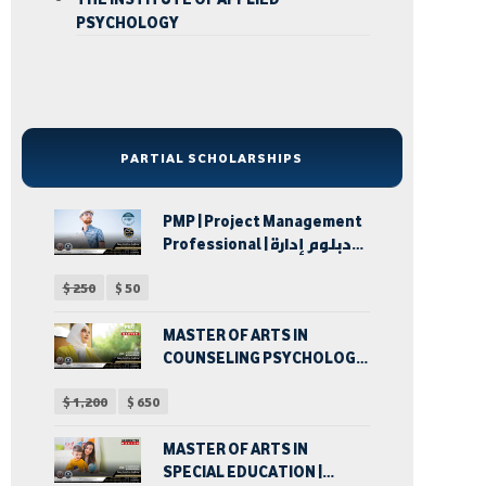
PSYCHOLOGY
PARTIAL SCHOLARSHIPS
PMP | Project Management
Professional | دبلوم إدارة
المشروعات
$
250
$
50
MASTER OF ARTS IN
COUNSELING PSYCHOLOGY
| ماجستير الآداب في الإرشاد
$
1,200
$
650
النفسي
MASTER OF ARTS IN
SPECIAL EDUCATION |