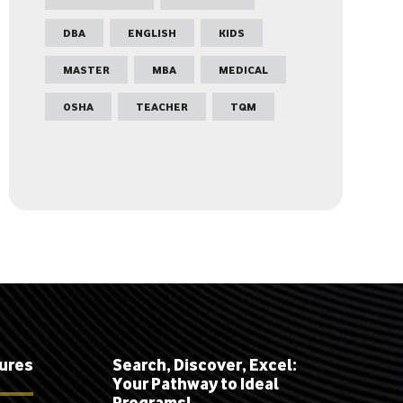
DBA
ENGLISH
KIDS
MASTER
MBA
MEDICAL
OSHA
TEACHER
TQM
tures
Search, Discover, Excel:
Your Pathway to Ideal
Programs!