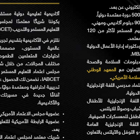
لإلكتروني عن بعد
أكاديمية تعليمية دولية مستق
بكوننا شريكًا معتمدًا لمجلس
التعليم المستمر والتدريب (IABCET).
كلية التعليم المستمر لأكثر من 120
عتمد
نلتزم في الأكاديمية بتقديم تجرب
كتوراه إدارة الأعمال الدولية
عالمية المستوى، مصممة 
MBA
احتياجات المتعلمين الطمو
بلومات السلامة والصحة
مختلف المجالات. من خلال شرا
التعاون مع
المعهد الوطني
مجلس اعتماد التعليم المستمر 
.
سلامة الأمريكي
نضمن لك الحصول على برام
تماد مدرسي اللغة الإنجليزية
تدريبية احترافية ومعتمدة دوليًا
الدولية
آفاقًا جديدة في مسيرتك ا
لغة الإنجليزية للأطفال
والأكاديمية.
شباب وصولاً للايلتس
عضوية مجلس الاعتماد الأمريك.
 الطفل للمعسكرات الصيفية
عضوية الرابطة الأمريكية للتعل
لغة الإنجليزية العامة
بعد.
 و التوفل والآيلتس بالتعاون
شريك معتمد لمجلس اعتماد الك