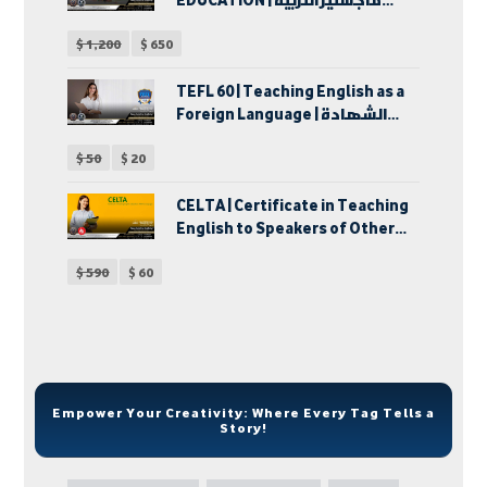
الخاصة
$
1,200
$
650
TEFL 60 | Teaching English as a
Foreign Language | الشهادة
الدولية في إحتراف تدريس اللغة
$
50
$
20
الإنجليزية كلغة أجنبية | دبلوم
تدريس اللغة الإنجليزية لغير
الناطقين بها
CELTA | Certificate in Teaching
English to Speakers of Other
Languages | شهادة تدريس اللغة
$
590
$
60
الإنجليزية للكبار
Empower Your Creativity: Where Every Tag Tells a
Story!