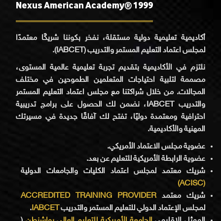
Nexus American Academy® 1999
أكاديمية تعليمية دولية مستقلة، نفخر بكوننا شريكًا معتمدًا
لمجلس اعتماد التعليم المستمر والتدريب (IABCET).
نلتزم في الأكاديمية بتقديم تجربة تعليمية عالمية المستوى،
مصممة لتلبية احتياجات المتعلمين الطموحين في مختلف
المجالات. من خلال شراكتنا مع مجلس اعتماد التعليم المستمر
والتدريب IABCET، نضمن لك الحصول على برامج تدريبية
احترافية ومعتمدة دوليًا، تفتح لك آفاقًا جديدة في مسيرتك
المهنية والأكاديمية.
عضوية مجلس الاعتماد الأمريكي.
عضوية الرابطة الأمريكية للتعليم عن بعد.
شريك معتمد لمجلس اعتماد الكليات والجامعات الدولية
(ACISC)
ACCREDITED TRAINING PROVIDER
شريك معتمد
.
IABCET
لمجلس الإعتماد الدولي للتعليم المستمر والتدريب
(
الجامعة الأمريكية للتعليم العالي بواشنطن
الممثل الإقليمي