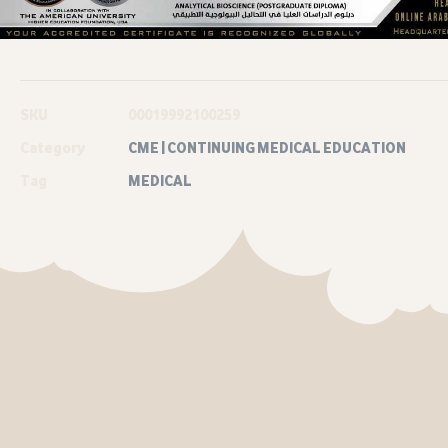
SKU
00019992100259
Category
CME | CONTINUING MEDICAL EDUCATION
Tag
MEDICAL