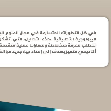
في ظل التطورات المتسارعة في مجال العلوم البي
البيولوجية التطبيقية. هذه التحاليل، التي تشك
تتطلب معرفة متخصصة ومهارات عملية متقدمة. ولس
أكاديمي متميز يهدف إلى إعداد جيل جديد من الخب