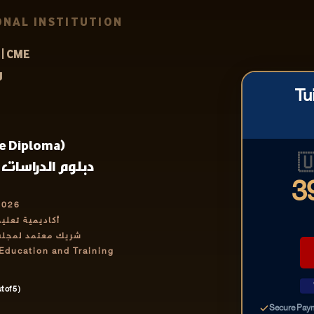
NAL INSTITUTION
| CME
ر
Tu
e Diploma)

ولوجية التطبيقي
3
2026
رف بها دولياً
تمر والتدريب IABCET
 Education and Training
 of 5 )
Secure Pay