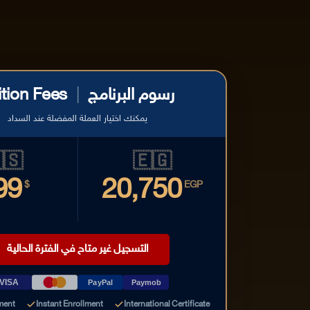
ition Fees
|
رسوم البرنامج
يمكنك اختيار العملة المفضلة عند السداد
🇸
🇪🇬
99
20,750
$
EGP
التسجيل غير متاح في الفترة الحالية
VISA
PayPal
Paymob
ment
Instant Enrollment
International Certificate