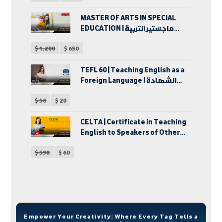
MASTER OF ARTS IN SPECIAL
EDUCATION | ماجستير التربية
الخاصة
$
1,200
$
650
TEFL 60 | Teaching English as a
Foreign Language | الشهادة
الدولية في إحتراف تدريس اللغة
$
50
$
20
الإنجليزية كلغة أجنبية | دبلوم
تدريس اللغة الإنجليزية لغير
الناطقين بها
CELTA | Certificate in Teaching
English to Speakers of Other
Languages | شهادة تدريس اللغة
$
590
$
60
الإنجليزية للكبار
Empower Your Creativity: Where Every Tag Tells a