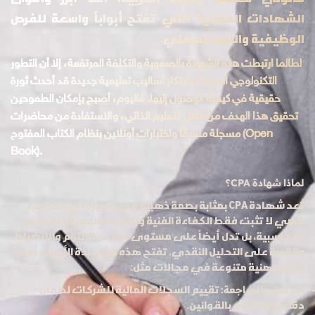
الشهادات المهنية التي تفتح أبواباً واسعة للفرص
الوظيفية والنمو المهني.
لطالما ارتبطت هذه الشهادة بالصعوبة والتكلفة المرتفعة، إلا أن التطور
التكنولوجي الحديث وابتكار أساليب تعليمية جديدة قد أحدث ثورة
حقيقية في كيفية الوصول إليها. فاليوم، أصبح بإمكان الطموحين
تحقيق هذا الهدف من خلال التعليم الذاتي، والاستفادة من محاضرات
مسجلة مسبقًا واختبارات أونلاين بنظام الكتاب المفتوح (Open
Book).
لماذا شهادة CPA؟
تُعد شهادة CPA بمثابة بصمة ذهبية في مسيرة أي محاسب.
فهي لا تثبت فقط الكفاءة الفنية والمعرفة العميقة بالمعايير
المحاسبية، بل تدل أيضاً على مستوى عالٍ من الالتزام والانضباط
والقدرة على التحليل النقدي. تفتح هذه الشهادة الأبواب أمام
فرص مهنية متنوعة في مجالات مثل:
تقييم السجلات المالية للشركات لضمان
التدقيق والمراجعة:
دقتها والالتزام بالقوانين.