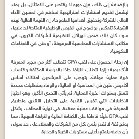
بالإضافة إلى ذلك، فإن دوره لا يقتصر على الامتثال، بل يمتد
ليشمل تقديم استشارات استراتيجية تساهم في تحسين الأداء
المالي للشركة وتحقيق أهدافها الطموحة. إن القيمة العالية لهذه
الشهادة تنعكس بوضوح في الفرص الوظيفية المتاحة لحامليها،
سواء كان ذلك ضمن الهياكل التنظيمية للشركات الكبرى، في
مكاتب الاستشارات المحاسبية المرموقة، أو حتى في القطاعات
الحكومية.
إن رحلة الحصول على لقب CPA تتطلب أكثر من مجرد المعرفة
الأكاديمية؛ إنها تتطلب التزامًا جادًا بالدراسة المكثفة واكتساب
خبرة عملية موثقة. يتوجب على المرشحين امتلاك أساس
أكاديمي متين في المحاسبة أو المالية، والوفاء بمتطلبات محددة
تتعلق بسنوات الخبرة العملية. ثم يأتي التحدي الأكبر، وهو اجتياز
الاختبارات التي تقيس القدرة على التحليل النقدي وتطبيق
المعرفة في مواقف عملية معقدة. في نهاية المطاف، يشكل
لقب CPA دليلًا قاطعًا على الكفاءة العالية والنزاهة المهنية، مما
يمنح ثقة لا تقدر بثمن لكل من الشركات والعملاء على حد سواء،
بأن حامله يتمتع بأعلى مستويات الخبرة والجدارة.