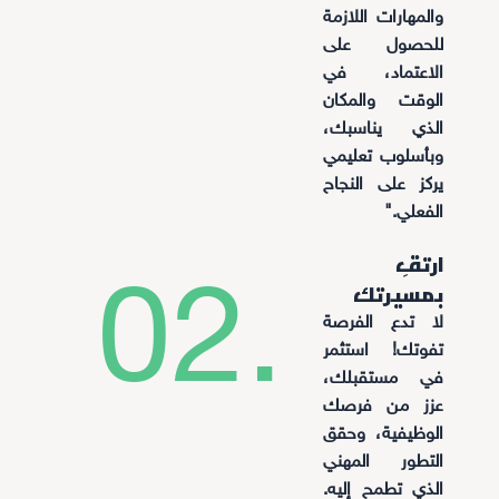
والمهارات اللازمة
للحصول على
الاعتماد، في
الوقت والمكان
الذي يناسبك،
وبأسلوب تعليمي
يركز على النجاح
الفعلي."
ارتقِ
02.
بمسيرتك
لا تدع الفرصة
تفوتك! استثمر
في مستقبلك،
عزز من فرصك
الوظيفية، وحقق
التطور المهني
الذي تطمح إليه.