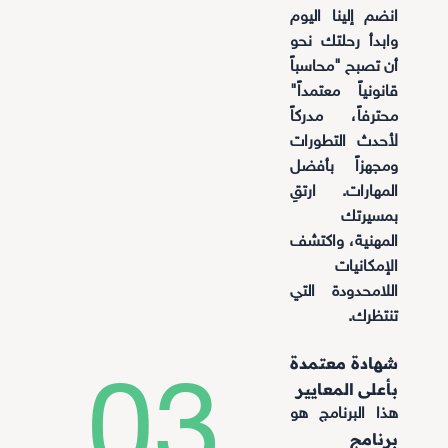
انضم إلينا اليوم
وابدأ رحلتك نحو
أن تصبح "محاسباً
قانونياً معتمداً"
محترفاً، مدركاً
لأحدث التطورات
ومجهزاً بأفضل
المهارات. ارتقِ
بمسيرتك
المهنية، واكتشف
الإمكانيات
اللامحدودة التي
تنتظرك.
شهادة معتمدة
03.
بأعلى المعايير
هذا البرنامج هو
برنامج