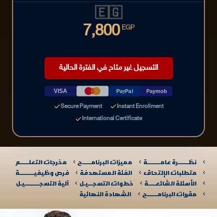
🇪🇬
7,800
EGP
التسجيل غير متاح في الفترة الحالية
VISA
PayPal
Paymob
Secure Payment
Instant Enrollment
International Certificate
نظـــــــرة عامـــــــــة
مميزات البرنامــــــج
مخرجات التعلــــــم
متطلبات الإلتحاق
الفئة المستهدفة
فرص وظيفيــــــــــة
الأسئلة الشائعـــــة
خطوات التسجـــيـل
آلية التسجــــــــــيـل​
مقررات البرنامـــــــج
الشهادة النهائية