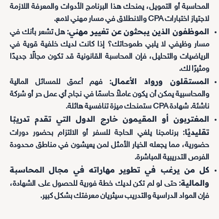
المحاسبة أو التمويل، يمنحك هذا البرنامج الأدوات والمعرفة اللازمة
لاجتياز اختبارات CPA والانطلاق في مسار مهني لامع.
الموظفون الذين يبحثون عن تغيير مهني:
هل تشعر بأنك في
مسار وظيفي لا يلبي طموحاتك؟ إذا كانت لديك خلفية قوية في
الرياضيات والتحليل، فإن المحاسبة القانونية قد تكون مجالًا جديدًا
ومثيرًا لك.
المستقلون ورواد الأعمال:
فهم أعمق للمسائل المالية
والمحاسبية يمكن أن يكون عاملاً حاسمًا في نجاح أي عمل حر أو شركة
ناشئة. شهادة CPA ستمنحك ميزة تنافسية هائلة.
المغتربون أو المقيمون خارج الدول التي تقدم تدريبًا
تقليديًا:
برنامجنا يلغي الحاجة للسفر أو الالتزام بحضور دورات
حضورية، مما يجعله الخيار الأمثل لمن يعيشون في مناطق محدودة
الفرص التدريبية المباشرة.
كل من يرغب في تطوير مهاراته في مجال المحاسبة
والمالية:
حتى لو لم تكن لديك خطة فورية للحصول على الشهادة،
فإن المواد الدراسية والتدريب سيثريان معرفتك بشكل كبير.