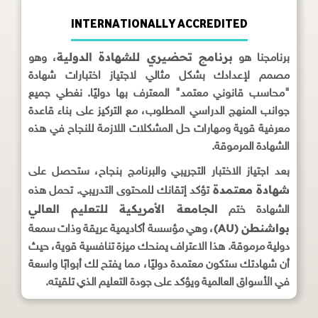
INTERNATIONALLY ACCREDITED
برنامج تحضيري للشهادة الدولية
برنامجنا هو
، وهو
مصمم لإعدادك بشكل مثالي لاجتياز اختبارات شهادة
"محاسب قانوني معتمد" المعترف بها دوليًا. نغطي جميع
جوانب المنهج الدراسي المطلوب، مع التركيز على بناء قاعدة
معرفية قوية ومهارات حل المشكلات اللازمة للنجاح في هذه
الشهادة المرموقة.
بعد اجتياز الاختبار التجريبي والبرنامج بنجاح، ستحصل على
شهادة معتمدة
تؤكد إتقانك للمحتوى التدريبي. تحمل هذه
الجامعة الأمريكية للتعليم العالي
الشهادة ختم
بواشنطن (AU)
، وهي مؤسسة أكاديمية عريقة وذات سمعة
دولية مرموقة. هذا الاعتراف يمنحك ميزة تنافسية قوية، حيث
أن شهادتك ستكون معتمدة دوليًا، مما يفتح لك أبوابًا واسعة
في الأسواق العالمية ويؤكد على جودة التعليم الذي تلقيته.