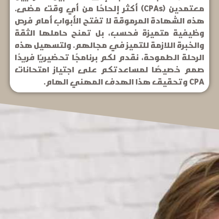
معتمدين (CPAs) أكثر إلحاحًا من أي وقت مضى.
هذه الشهادة المرموقة لا تفتح الأبواب أمام فرص
وظيفية متميزة فحسب، بل تمنح حاملها الثقة
والخبرة اللازمة للتميز في مجالهم. ولتسهيل هذه
الرحلة الطموحة، نقدم لكم برنامجًا تحضيريًا فريدًا
صمم خصيصًا لمساعدتكم على اجتياز امتحانات
CPA وتحقيق هذا الهدف المهني الهام.