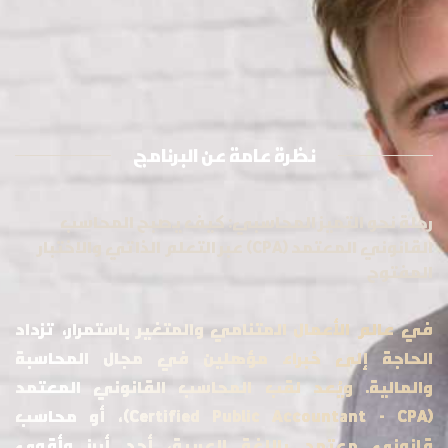
نظرة عامة عن البرنامج
رحلة نحو التميز المحاسبي: كيف يصبح المحاسب
القانوني المعتمد (CPA) عبر التعلم الذاتي والاختبار
المفتوح
في عالم الأعمال المتنامي والمتغير باستمرار، تزداد
الحاجة إلى خبراء مؤهلين في مجال المحاسبة
والمالية. ويُعد لقب المحاسب القانوني المعتمد
(Certified Public Accountant - CPA)، أو محاسب
قانوني معتمد باللغة العربية، أحد أبرز وأقوى