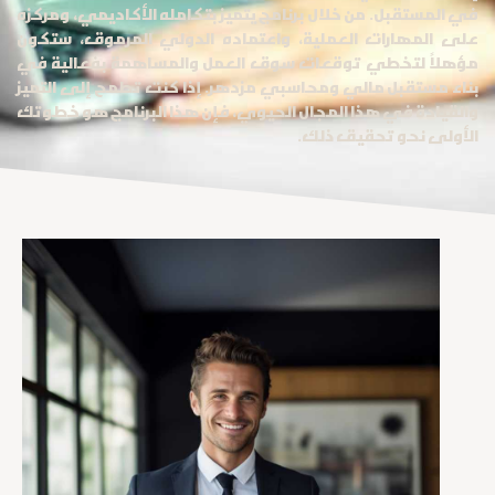
في المستقبل. من خلال برنامج يتميز بتكامله الأكاديمي، ومركزه
على المهارات العملية، واعتماده الدولي المرموق، ستكون
مؤهلاً لتخطي توقعات سوق العمل والمساهمة بفعالية في
بناء مستقبل مالي ومحاسبي مزدهر. إذا كنت تطمح إلى التميز
والقيادة في هذا المجال الحيوي، فإن هذا البرنامج هو خطوتك
الأولى نحو تحقيق ذلك.