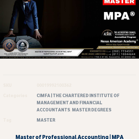
SKU
00019992100362
Categories
CIMFA | THE CHARTERED INSTITUTE OF
MANAGEMENT AND FINANCIAL
ACCOUNTANTS
,
MASTER DEGREES
Tag
MASTER
Master of Professional Accounting | MPA