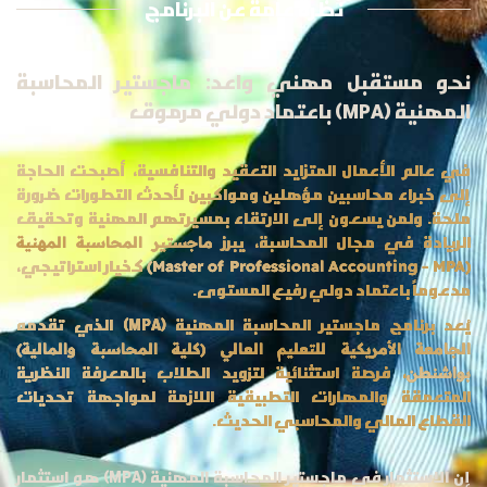
نظرة عامة عن البرنامج
نحو مستقبل مهني واعد: ماجستير المحاسبة
المهنية (MPA) باعتماد دولي مرموق
في عالم الأعمال المتزايد التعقيد والتنافسية، أصبحت الحاجة
إلى خبراء محاسبين مؤهلين ومواكبين لأحدث التطورات ضرورة
ملحة. ولمن يسعون إلى الارتقاء بمسيرتهم المهنية وتحقيق
الريادة في مجال المحاسبة، يبرز
ماجستير المحاسبة المهنية
كخيار استراتيجي،
(Master of Professional Accounting - MPA)
مدعوماً باعتماد دولي رفيع المستوى.
يُعد برنامج ماجستير المحاسبة المهنية (MPA) الذي تقدمه
الجامعة الأمريكية للتعليم العالي (كلية المحاسبة والمالية)
، فرصة استثنائية لتزويد الطلاب بالمعرفة النظرية
بواشنطن
المتعمقة والمهارات التطبيقية اللازمة لمواجهة تحديات
القطاع المالي والمحاسبي الحديث.
إن الاستثمار في ماجستير المحاسبة المهنية (MPA) هو استثمار