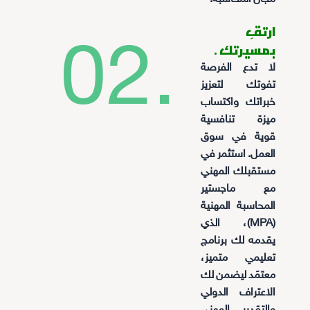
ارتقِ
02.
بمسيرتك .
لا تدع الفرصة
تفوتك لتعزيز
خبراتك واكتساب
ميزة تنافسية
قوية في سوق
العمل. استثمر في
مستقبلك المهني
مع ماجستير
المحاسبة المهنية
(MPA)، الذي
يقدمه لك برنامج
تعليمي متميز،
معتمَد ليضمن لك
الاعتراف الدولي