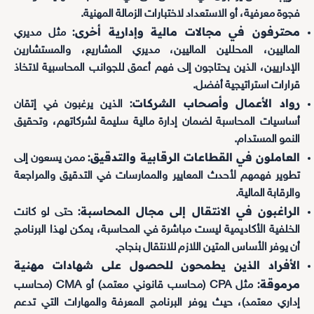
فجوة معرفية، أو الاستعداد لاختبارات الزمالة المهنية.
محترفون في مجالات مالية وإدارية أخرى:
مثل مديري
الماليين، المحللين الماليين، مديري المشاريع، والمستشارين
الإداريين، الذين يحتاجون إلى فهم أعمق للجوانب المحاسبية لاتخاذ
قرارات استراتيجية أفضل.
رواد الأعمال وأصحاب الشركات:
الذين يرغبون في إتقان
أساسيات المحاسبة لضمان إدارة مالية سليمة لشركاتهم، وتحقيق
النمو المستدام.
العاملون في القطاعات الرقابية والتدقيق:
ممن يسعون إلى
تطوير فهمهم لأحدث المعايير والممارسات في التدقيق والمراجعة
والرقابة المالية.
الراغبون في الانتقال إلى مجال المحاسبة:
حتى لو كانت
الخلفية الأكاديمية ليست مباشرة في المحاسبة، يمكن لهذا البرنامج
أن يوفر الأساس المتين اللازم للانتقال بنجاح.
الأفراد الذين يطمحون للحصول على شهادات مهنية
مرموقة:
مثل CPA (محاسب قانوني معتمد) أو CMA (محاسب
إداري معتمد)، حيث يوفر البرنامج المعرفة والمهارات التي تدعم