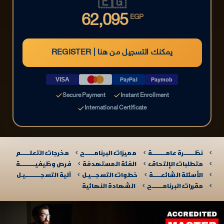
🇪🇬
62,095
EGP
REGISTER | يمكنك التسجيل من هنا
VISA
PayPal
Paymob
Secure Payment
Instant Enrollment
International Certificate
نظـــــــرة عامـــــــــة
مميزات البرنامــــــج
مخرجات التعلــــــم
متطلبات الإلتحاق
الفئة المستهدفة
فرص وظيفيــــــــــة
الأسئلة الشائعـــــة
خطوات التسجـــيـل
آلية التسجــــــــــيـل​
مقررات البرنامـــــــج
الشهادة النهائية