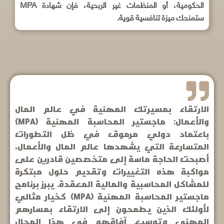
الحكومية، أو المنظمات غير الربحية، فإن شهادة MPA
ستمنحك ميزة تنافسية قوية.
الارتقاء بمسيرتك المهنية في عالم المال
والأعمال: ماجستير المحاسبة المهنية (MPA)
باعتماد دولي مرموق في ظل التطورات
المتسارعة التي يشهدها عالم المال والأعمال،
أصبحت الحاجة ماسة إلى متخصصين قادرين على
مواكبة هذه التغييرات وتقديم حلول مبتكرة
للمشاكل المحاسبية والمالية المعقدة. يبرز برنامج
ماجستير المحاسبة المهنية (MPA) كخيار مثالي
لأولئك الذين يطمحون إلى الارتقاء بمسارهم
المهني وتوسيع آفاقهم في هذا المجال