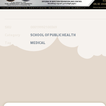
SKU
00019992100369
Category
SCHOOL OF PUBLIC HEALTH
Tag
MEDICAL