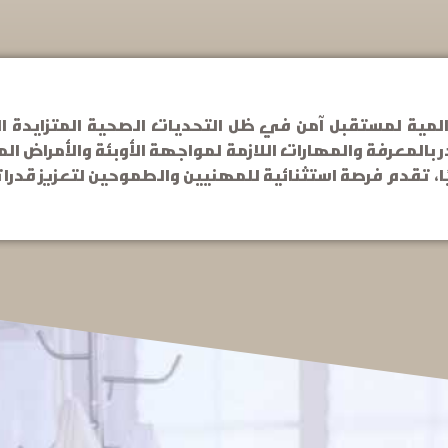
مية لمستقبل آمن في ظل التحديات الصحية المتزايدة الت
لمعرفة والمهارات اللازمة لمواجهة الأوبئة والأمراض الم
، تقدم فرصة استثنائية للمهنيين والطموحين لتعزيز قدر