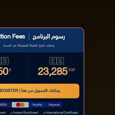
ition Fees
|
رسوم البرنامج
يمكنك اختيار العملة المفضلة عند السداد
🇸
🇪🇬
50
23,285
$
EGP
REGISTER | يمكنك التسجيل من هنا
VISA
PayPal
Paymob
ment
Instant Enrollment
International Certificate