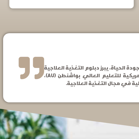
ة الحياة، يبرز دبلوم التغذية العلاجية
CCNP كفرصة استثنائية لتطوير مسارك المهني والشخصي. هذا الدبلوم، الذي يحمل اعتماد الجامعة الأمريكية للتعليم العالي بواشنطن (AU)،
لية في مجال التغذية العلاجية.