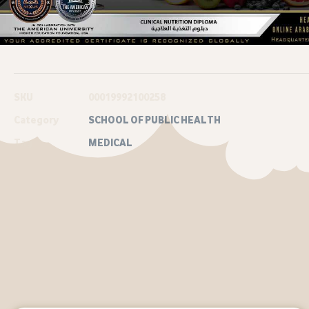
SKU
00019992100258
Category
SCHOOL OF PUBLIC HEALTH
Tag
MEDICAL