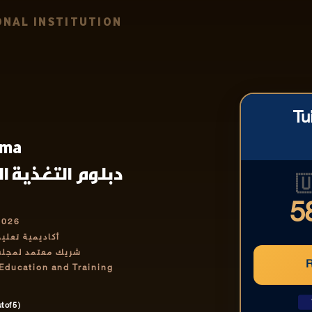
NAL INSTITUTION
Tu
oma
تغذية العلاجية |

5
2026
رف بها دولياً
تمر والتدريب IABCET
 Education and Training
 of 5 )