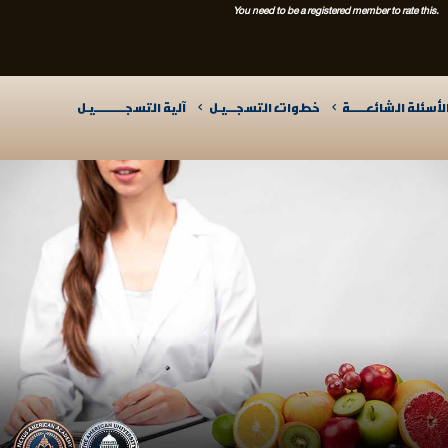
You need to be a registered member to rate this.
لأسئلة الشائعـــــة
خطوات التسجـــيـل
آلية التسجــــــــــيـل​