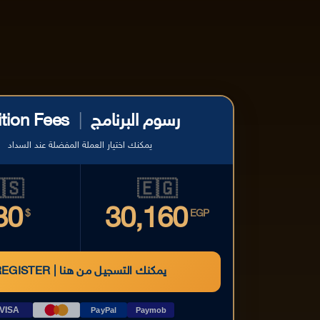
ition Fees
|
رسوم البرنامج
يمكنك اختيار العملة المفضلة عند السداد
🇸
🇪🇬
80
30,160
$
EGP
REGISTER | يمكنك التسجيل من هنا
VISA
PayPal
Paymob