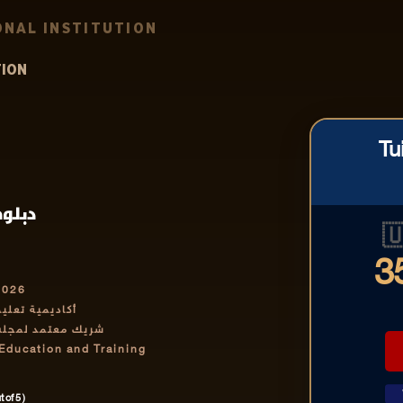
NAL INSTITUTION
TION
Tu
رونية

3
2026
رف بها دولياً
تمر والتدريب IABCET
 Education and Training
 of 5 )