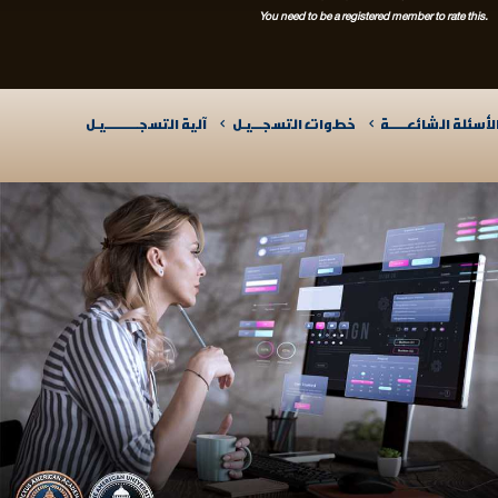
You need to be a registered member to rate this.
لأسئلة الشائعـــــة
خطوات التسجـــيـل
آلية التسجــــــــــيـل​