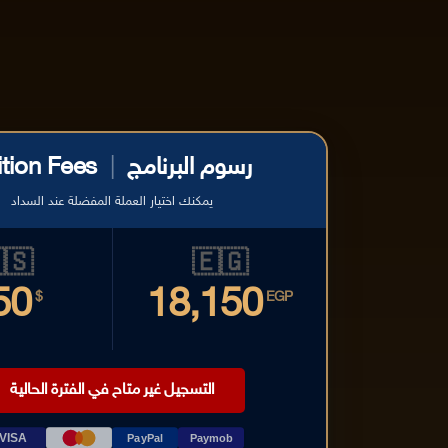
ition Fees
|
رسوم البرنامج
يمكنك اختيار العملة المفضلة عند السداد
🇸
🇪🇬
50
18,150
$
EGP
التسجيل غير متاح في الفترة الحالية
VISA
PayPal
Paymob