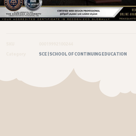
SKU
00019992100244
Category
SCE | SCHOOL OF CONTINUING EDUCATION