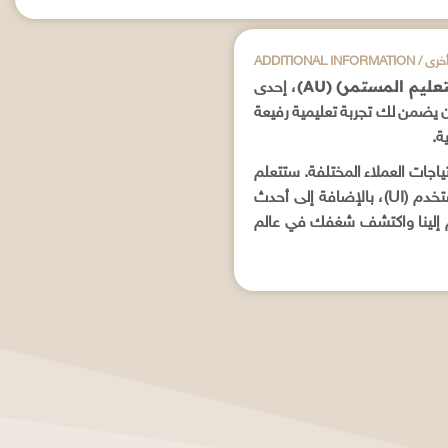
علومات أخرى
ليم المستمر) (AU)
، إحدى
ون يضمن لك تجربة تعليمية رفيعة
ة.
اجات العملاء المختلفة. ستتعلم
لغات البرمجة الأساسية والحديثة، مبادئ التصميم الجرافيكي، تجربة المستخدم (UX) وواجهة المستخدم (UI)، بالإضافة إلى أحدث
المتجاوبة (Responsive Design) والصديقة لمحركات البحث (SEO). انضم إلينا واكتشف شغفك في عالم