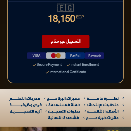
🇪🇬
18,150
EGP
التسجيل غير متاح
VISA
PayPal
Paymob
Secure Payment
Instant Enrollment
International Certificate
نظـــــــرة عامـــــــــة
مميزات البرنامــــــج
مخرجات التعلــــــم
متطلبات الإلتحاق
الفئة المستهدفة
فرص وظيفيــــــــــة
الأسئلة الشائعـــــة
خطوات التسجـــيـل
آلية التسجــــــــــيـل​
مقررات البرنامـــــــج
الشهادة النهائية