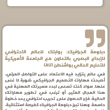
دبلومة الجرافيك: بوابتك للعالم الاحترافي
للإبداع البصري بالتعاون مع الجامعة الأمريكية
للتعليم العالي بواشنطن (AU)
في عالم يتزايد فيه الاعتماد على التواصل المرئي،
أصبحت مهارات التصميم الجرافيكي ضرورة لا غنى
عنها. سواء كنت تسعى لبدء مسيرتك المهنية في
هذا المجال المثير، أو ترغب في تطوير مهاراتك
الحالية، فإن الحصول على تدريب احترافي يعد خطوة
حاسمة. وهنا تبرز دبلومة الجرافيك كفرصة استثنائية،