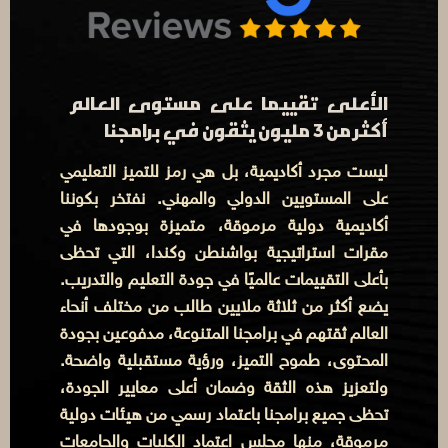
الأعلى تقييما على مستوى العالم
أكثر من 3 مليون يثقون في برامجنا
ليست مجرد أكاديمية، بل هي رمز للتميز التعليمي
على المستويين الدولي والمهني. نفتخر بكوننا
أكاديمية دولية مرموقة، متميزة بوجودها في
مقرات استراتيجية بواشنطن وكندا، التي تحظى
بأعلى التقييمات عالميًا في جودة التعليم والتدريب.
يضع أكثر من ثلاثة ملايين طالب من مختلف أنحاء
العالم ثقتهم في برامجنا المتنوعة، مدفوعين بجودة
المحتوى، طموح التميز، ورؤية مستقبلية واضحة.
ولتعزيز هذه الثقة وضمان أعلى معايير الجودة،
تحظى جميع برامجنا باعتماد رسمي من هيئات دولية
مرموقة، منها مجلس اعتماد الكليات والجامعات