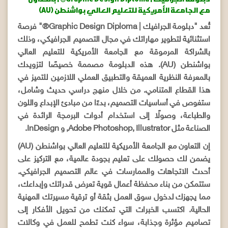
مع الجامعة الأمريكية للتعليم العالي بواشنطن (AU)
تُعد "دبلومة الجرافيك | Graphic Design Diploma®" فرصة
استثنائية لتطوير مهاراتك في مجال التصميم الجرافيكي، وذلك
بالشراكة المرموقة مع الجامعة الأمريكية للتعليم العالي
بواشنطن (AU). هذه الدبلومة مصممة خصيصًا لتزويدك
بالمعرفة النظرية العميقة والتطبيق العملي اللازمين للتميز في
هذا القطاع المتنامي. من خلال منهج دراسي حديث وشامل،
ستغوص في أساسيات التصميم، بدءًا من مبادئ الإبداع واللون
والطباعة، وصولًا إلى استخدام أدوات البرمجة الرائدة في
الصناعة مثل Adobe Photoshop, Illustrator, و InDesign.
إن التعاون مع الجامعة الأمريكية للتعليم العالي بواشنطن (AU)
يضمن لك حصولك على تعليم بجودة عالمية، مع التركيز على
أحدث الاتجاهات والممارسات في عالم التصميم الجرافيكي.
ستتمكن من بناء محفظة أعمال قوية تعرض قدراتك وإبداعك،
مما يجهزك لدخول سوق العمل بثقة أو ترقية مسيرتك المهنية
الحالية. اكتسب الخبرات التي تمكنك من تحويل الأفكار إلى
تصاميم مؤثرة وجذابة، سواء كنت تطمح للعمل في وكالات