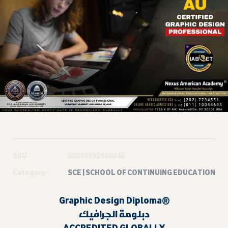
SKU
00019992100245
Category
SCE | SCHOOL OF CONTINUING EDUCATION
Graphic Design Diploma®
دبلومة الجرافيك
ACCREDITED GLOBALLY