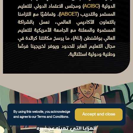
الدولية (
ACISC
) ومجلس الاعتماد الدولي للتعليم
المستمر والتدريب (
IABCET
). وتماشيًا مع التزامنا
بالتعاون الأكاديمي العالمي، نعمل بالشراكة
المستمرة والمعلنة مع الجامعة الأمريكية للتعليم
العالي بواشنطن (AU)، ما يرسخ مكانتنا كرائدة في
مجال التعليم العابر للحدود ويوفر لخريجينا فرصًا
وطنية ودولية استثنائية.
إن الحصول على شهادة معتمدة دوليًا في مجال
By using this website, you acknowledge
Accept and close
and agree to our Terms and Conditions.
التصميم الجرافيكي يحمل في طياته العديد من
المزايا التي تميزه عن غيره