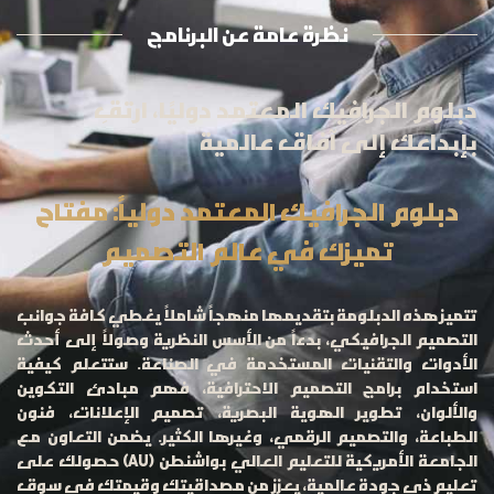
نظرة عامة عن البرنامج
دبلوم الجرافيك المعتمد دوليًا، ارتقِ
بإبداعك إلى آفاق عالمية
دبلوم الجرافيك المعتمد دولياً: مفتاح
تميزك في عالم التصميم
تتميز هذه الدبلومة بتقديمها منهجاً شاملاً يغطي كافة جوانب
التصميم الجرافيكي، بدءاً من الأسس النظرية وصولاً إلى أحدث
الأدوات والتقنيات المستخدمة في الصناعة. ستتعلم كيفية
استخدام برامج التصميم الاحترافية، فهم مبادئ التكوين
والألوان، تطوير الهوية البصرية، تصميم الإعلانات، فنون
الطباعة، والتصميم الرقمي، وغيرها الكثير. يضمن التعاون مع
الجامعة الأمريكية للتعليم العالي بواشنطن (AU) حصولك على
تعليم ذي جودة عالمية، يعزز من مصداقيتك وقيمتك في سوق