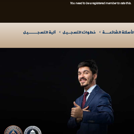
You need to be a registered member to rate this.
لأسئلة الشائعـــــة
خطوات التسجـــيـل
آلية التسجــــــــــيـل​