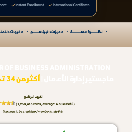
ment
Instant Enrollment
International Certificate
نظـــــــرة عامـــــــــة
مميزات البرنامــــــج
مخرجات التعلـــ
R OF BUSINESS ADMINISTRATION
ماجستير إدارة الأعمال |
أكثر من 34 تخصص اختياري
تقييم البرنامج
1,258,413
4.60
(
votes, average:
out of 5 )
You need to be a registered member to rate this.