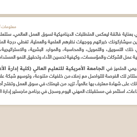
ADDITIONAL INFORMATION / م
ي بعناية فائقة ليعكس المتطلبات الديناميكية لسوق العمل العالمي. ستتعلم
ذين سيشاركونك خبراتهم ووجهات نظرهم العلمية والعملية. تغطي درجة الما
ذلك التسويق، والتمويل، والمحاسبة، والموارد البشرية، والاستراتيجية، وا
فية عمل الشركات والمؤسسات، وكيفية تحسين الأداء وتحقيق النمو المستدام
الجامعة الأمريكية للتعليم العالي (كلية إدارة ال
ديمي المتميز في
 ستتاح لك الفرصة للتواصل مع زملاء من خلفيات متنوعة، وتوسيع شبكة علاقا
 على شهادة معترف بها عالمياً، تزيد من قيمتك في سوق العمل وتفتح أ
ت. استثمر في مستقبلك المهني اليوم وسجل في برنامج ماجستير إدارة الأعمال