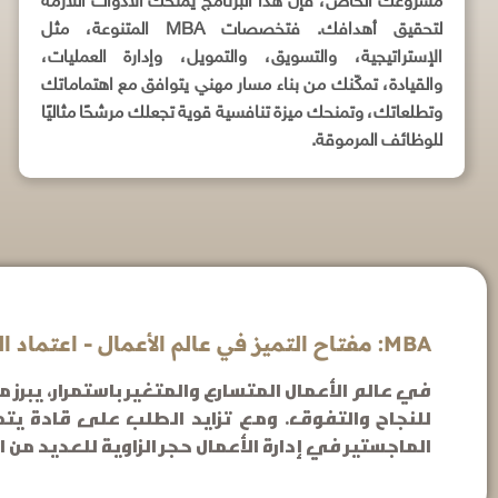
مشروعك الخاص، فإن هذا البرنامج يمنحك الأدوات اللازمة
لتحقيق أهدافك. فتخصصات MBA المتنوعة، مثل
الإستراتيجية، والتسويق، والتمويل، وإدارة العمليات،
والقيادة، تمكّنك من بناء مسار مهني يتوافق مع اهتماماتك
وتطلعاتك، وتمنحك ميزة تنافسية قوية تجعلك مرشحًا مثاليًا
للوظائف المرموقة.
MBA: مفتاح التميز في عالم الأعمال - اعتماد الجامعة الأمريكية للتعليم العالي بواشنطن
للنجاح والتفوق. ومع تزايد الطلب على قادة يتم
الماجستير في إدارة الأعمال حجر الزاوية للعديد من