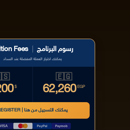
ition Fees
|
رسوم البرنامج
يمكنك اختيار العملة المفضلة عند السداد
🇸
🇪🇬
200
62,260
$
EGP
REGISTER | يمكنك التسجيل من هنا
VISA
PayPal
Paymob