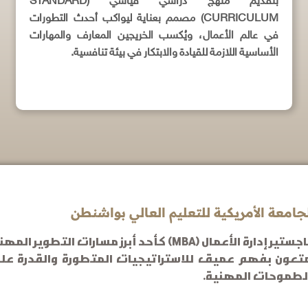
بتقديم منهج دراسي قياسي (STANDARD
CURRICULUM) مصمم بعناية ليواكب أحدث التطورات
في عالم الأعمال، ويُكسب الخريجين المعارف والمهارات
الأساسية اللازمة للقيادة والابتكار في بيئة تنافسية.
في عالم الأعمال المتسارع والمتغير باستمرار، يبرز ماجستير إدارة ا
تعون بفهم عميق للاستراتيجيات المتطورة والقدرة على
 الطموحات المهنية.