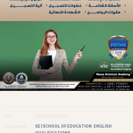
الأسئلة الشائعـــــة
خطوات التسجـــيـل
آلية التسجــــــــــيـل​
مقررات البرنامـــــــج
الشهادة النهائية
SKU
00019992100287
Categories
SE | SCHOOL OF EDUCATION
,
ENGLISH
QUALIFICATIONS