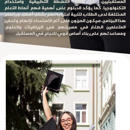
المستقبليين، من خلال الأنشطة التطبيقية واستخدام
التكنولوجيا. كما يؤكّد الدبلوم على أهمية فهم أنماط التعلم
المختلفة لدى الطلاب لتلبية احتياجاتهم بشكل أفضل. وبإتمام
هذا البرنامج، سيكون المربّون على أتم الاستعداد لإلهام وتحفيز
المتعلمين الصغار في مسيرتهم في الرياضيات والعلوم،
ومساعدتهم على بناء أساس قوي للنجاح في المستقبل.