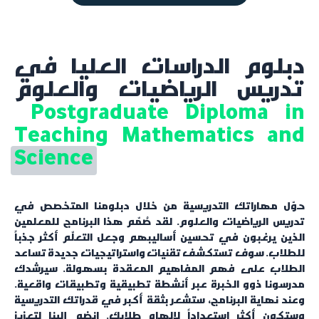
دبلوم الدراسات العليا في
تدريس الرياضيات والعلوم
Postgraduate Diploma in
Teaching Mathematics and
Science
حوّل مهاراتك التدريسية من خلال دبلومنا المتخصص في
تدريس الرياضيات والعلوم. لقد صُمّم هذا البرنامج للمعلمين
الذين يرغبون في تحسين أساليبهم وجعل التعلّم أكثر جذباً
للطلاب. سوف تستكشف تقنيات واستراتيجيات جديدة تساعد
الطلاب على فهم المفاهيم المعقدة بسهولة. سيرشدك
مدرسونا ذوو الخبرة عبر أنشطة تطبيقية وتطبيقات واقعية.
وعند نهاية البرنامج، ستشعر بثقة أكبر في قدراتك التدريسية
وستكون أكثر استعداداً لإلهام طلابك. انضم إلينا لتعزيز