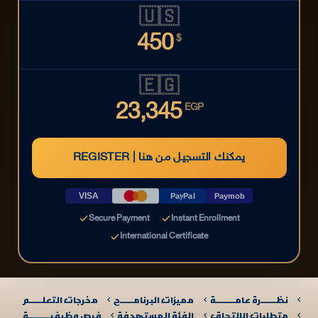
🇺🇸
450
$
🇪🇬
23,345
EGP
REGISTER | يمكنك التسجيل من هنا
VISA
PayPal
Paymob
Secure Payment
Instant Enrollment
International Certificate
نظـــــــرة عامـــــــــة
مميزات البرنامــــــج
مخرجات التعلــــــم
متطلبات الإلتحاق
الفئة المستهدفة
فرص وظيفيــــــــــة