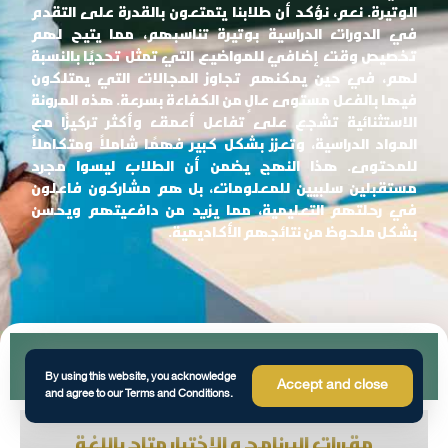
الوتيرة. نعم، نؤكد أن طلابنا يتمتعون بالقدرة على التقدم
في الدورات الدراسية بوتيرة تناسبهم، مما يتيح لهم
تخصيص وقت إضافي للمواضيع التي تمثل تحديًا بالنسبة
لهم، في حين يمكنهم تجاوز المجالات التي يمتلكون
فيها بالفعل مستوى عالٍ من الكفاءة بسرعة. هذه المرونة
الاستثنائية تشجع على تفاعل أعمق وأكثر تركيزًا مع
المواد الدراسية، وتعزز بشكل كبير فهمًا شاملاً ومتكاملاً
للمحتوى. هذا النهج يضمن أن الطلاب ليسوا مجرد
مستقبلين سلبيين للمعلومات، بل هم مشاركون فاعلون
في رحلتهم التعليمية، مما يزيد من دافعيتهم ويحسن
بشكل ملحوظ من نتائجهم الأكاديمية.
Program Outline | مقررات البرنامج
By using this website, you acknowledge
Accept and close
and agree to our Terms and Conditions.
مقررات البرنامج و الإختبار متاح باللغة