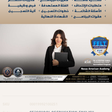
متطلبات الإلتحاق
الفئة المستهدفة
فرص وظيفيــــــــــة
الأسئلة الشائعـــــة
خطوات التسجـــيـل
آلية التسجــــــــــيـل​
مقررات البرنامـــــــج
الشهادة النهائية
SKU
00019992100251