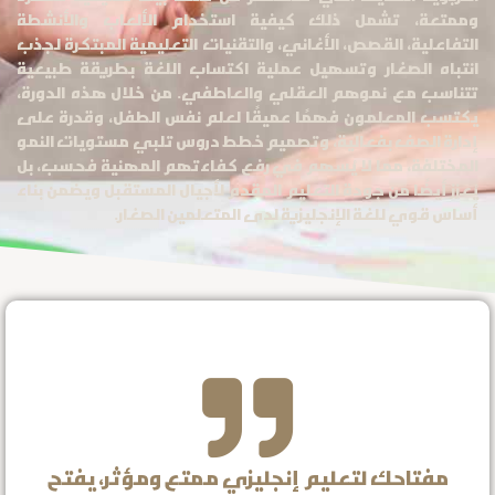
وممتعة، تشمل ذلك كيفية استخدام الألعاب والأنشطة
التفاعلية، القصص، الأغاني، والتقنيات التعليمية المبتكرة لجذب
انتباه الصغار وتسهيل عملية اكتساب اللغة بطريقة طبيعية
تتناسب مع نموهم العقلي والعاطفي. من خلال هذه الدورة،
يكتسب المعلمون فهمًا عميقًا لعلم نفس الطفل، وقدرة على
إدارة الصف بفعالية، وتصميم خطط دروس تلبي مستويات النمو
المختلفة، مما لا يُسهم في رفع كفاءتهم المهنية فحسب، بل
يُعزز أيضًا من جودة التعليم المقدم لأجيال المستقبل ويضمن بناء
أساس قوي للغة الإنجليزية لدى المتعلمين الصغار.
مفتاحك لتعليم إنجليزي ممتع ومؤثر، يفتح