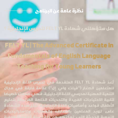
نظرة عامة عن البرنامج
هل ستؤهلني شهادة FELT YL لتدريس الإنجليزية ؟
FELT YL | The Advanced Certificate in
Fundamentals of English Language
Teaching for Young Learners
تُعدّ شهادة FELT YL المتقدمة في تدريس اللغة الإنجليزية
للمتعلمين الصغار (“فيلت واي إل”) علامة فارقة في مجال
التنمية المهنية لمدرسي اللغة الإنجليزية، فهي صُممت خصيصًا
لتلبية الاحتياجات الفريدة والتحديات الخاصة المرتبطة بتعليم
الأطفال قواعد وأساسيات اللغة الإنجليزية. تركز هذه الشهادة
على تزويد المعلمين بالمعارف والمهارات والاستراتيجيات
التربوية الحديثة التي تمكنهم من خلق بيئة تعليمية محفزة