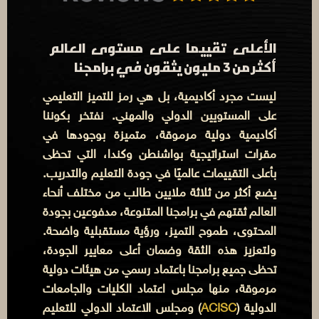
الأعلى تقييما على مستوى العالم
أكثر من 3 مليون يثقون في برامجنا
ليست مجرد أكاديمية، بل هي رمز للتميز التعليمي
على المستويين الدولي والمهني. نفتخر بكوننا
أكاديمية دولية مرموقة، متميزة بوجودها في
مقرات استراتيجية بواشنطن وكندا، التي تحظى
بأعلى التقييمات عالميًا في جودة التعليم والتدريب.
يضع أكثر من ثلاثة ملايين طالب من مختلف أنحاء
العالم ثقتهم في برامجنا المتنوعة، مدفوعين بجودة
المحتوى، طموح التميز، ورؤية مستقبلية واضحة.
ولتعزيز هذه الثقة وضمان أعلى معايير الجودة،
تحظى جميع برامجنا باعتماد رسمي من هيئات دولية
مرموقة، منها مجلس اعتماد الكليات والجامعات
الدولية (
ACISC
) ومجلس الاعتماد الدولي للتعليم