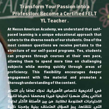
Transform Your Passion into a
Profession: Become a Certified FELT
YL Teacher .
At Nexus American Academy, we understand that self-
paced learning is a unique educational approach that
caters to the diverse needs of our students. One of the
most common questions we receive pertains to the
structure of our self-paced programs. Yes, students
can progress through courses at their own pace,
allowing them to spend more time on challenging
subjects while moving quickly through areas of
proficiency. This flexibility encourages deeper
engagement with the material and promotes a
thorough understanding of the content.
في أكاديمية نكساس الأمريكية، ندرك تمامًا بأن التعلم
الذاتي يمثل منهجًا تعليميًا فريدًا ومصممًا خصيصًا لتلبية
الاحتياجات المتنوعة لطلابنا. من بين الأسئلة الأكثر تداولًا
التي نتلقاها، يبرز السؤال المتعلق ببنية برامجنا ذاتية