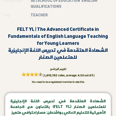
Categories
SE | SCHOOL OF EDUCATION
,
ENGLISH
QUALIFICATIONS
Tag
TEACHER
FELT YL | The Advanced Certificate in
Fundamentals of English Language Teaching
for Young Learners
الشهادة المتقدمة في تدريس اللغة الإنجليزية
للمتعلمين الصغار
تقييم البرنامج
1,893,785
4.50
(
votes, average:
out of 5 )
You need to be a registered member to rate this.
الشهادة المتقدمة في تدريس اللغة الإنجليزية
للمتعلمين الصغار (FELT YL) بالتعاون مع الجامعة
الأمريكية للتعليم العالي بواشنطن: مسار احترافي متميز