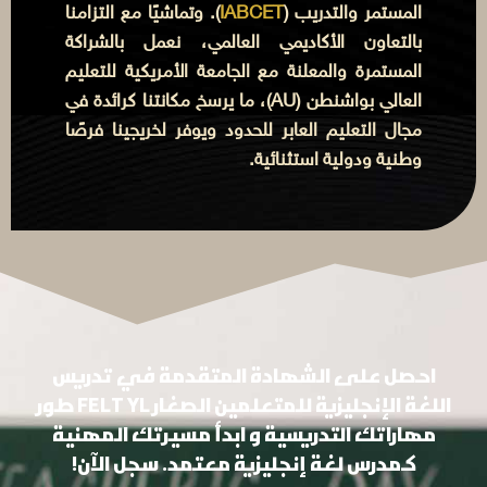
المستمر والتدريب (
IABCET
). وتماشيًا مع التزامنا
بالتعاون الأكاديمي العالمي، نعمل بالشراكة
المستمرة والمعلنة مع الجامعة الأمريكية للتعليم
العالي بواشنطن (AU)، ما يرسخ مكانتنا كرائدة في
مجال التعليم العابر للحدود ويوفر لخريجينا فرصًا
وطنية ودولية استثنائية.
احصل على الشهادة المتقدمة في تدريس
اللغة الإنجليزية للمتعلمين الصغار FELT YL
طور
مهاراتك التدريسية و ابدأ مسيرتك المهنية
كمدرس لغة إنجليزية معتمد. سجل الآن!