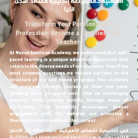
المهنية كمدرس لغة إنجليزية معتمد. سجل
الآن!
Transform Your Passion into a
Profession: Become a Certified TEFL
Teacher .
At Nexus American Academy, we understand that self-
paced learning is a unique educational approach that
caters to the diverse needs of our students. One of the
most common questions we receive pertains to the
structure of our self-paced programs. Yes, students
can progress through courses at their own pace,
allowing them to spend more time on challenging
subjects while moving quickly through areas of
proficiency. This flexibility encourages deeper
engagement with the material and promotes a
thorough understanding of the content.
في أكاديمية نكساس الأمريكية، ندرك تمامًا بأن التعلم
الذاتي يمثل منهجًا تعليميًا فريدًا ومصممًا خصيصًا لتلبية