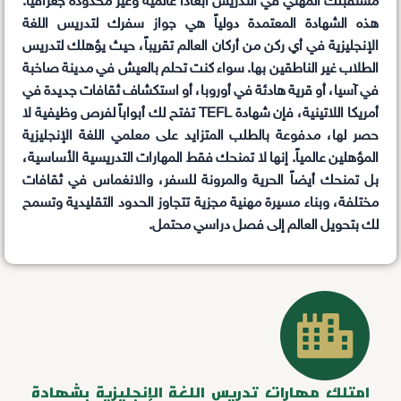
مستقبلك المهني في التدريس أبعاداً عالمية وغير محدودة جغرافياً.
هذه الشهادة المعتمدة دولياً هي جواز سفرك لتدريس اللغة
الإنجليزية في أي ركن من أركان العالم تقريباً، حيث يؤهلك لتدريس
الطلاب غير الناطقين بها. سواء كنت تحلم بالعيش في مدينة صاخبة
في آسيا، أو قرية هادئة في أوروبا، أو استكشاف ثقافات جديدة في
أمريكا اللاتينية، فإن شهادة TEFL تفتح لك أبواباً لفرص وظيفية لا
حصر لها، مدفوعة بالطلب المتزايد على معلمي اللغة الإنجليزية
المؤهلين عالمياً. إنها لا تمنحك فقط المهارات التدريسية الأساسية،
بل تمنحك أيضاً الحرية والمرونة للسفر، والانغماس في ثقافات
مختلفة، وبناء مسيرة مهنية مجزية تتجاوز الحدود التقليدية وتسمح
لك بتحويل العالم إلى فصل دراسي محتمل.
امتلك مهارات تدريس اللغة الإنجليزية بشهادة