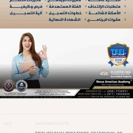
متطلبات الإلتحاق
الفئة المستهدفة
فرص وظيفيــــــــــة
الأسئلة الشائعـــــة
خطوات التسجـــيـل
آلية التسجــــــــــيـل​
مقررات البرنامـــــــج
الشهادة النهائية
SKU
00019992100270