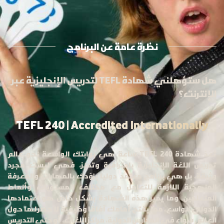
نظرة عامة عن البرنامج
هل ستؤهلني شهادة TEFL لتدريس الإنجليزية عبر
الإنترنت؟
TEFL 240 | Accredited Internationally
تُعدّ شهادة TEFL 240 ساعة هي بوابتك الواسعة نحو عالم
تدريس اللغة الإنجليزية باحترافية وتميّز، فهي ليست مجرد
وثيقة، بل هي برنامج معتمد دوليا يزوّدك بالمهارات والمعرفة
المنهجية اللازمة للتعامل مع مختلف المستويات وأنماط
المتعلمين. وما يميز هذه الشهادة بشكل خاص هو اعتمادها
الدولي الواسع، مما يفتح أمامك آفاقًا وظيفية لا حصر لها حول
العالم، سواء في المدارس الدولية، مراكز اللغات، أو حتى التدريس