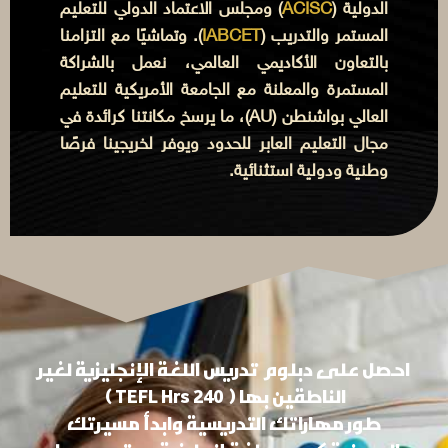
الدولية (
ACISC
) ومجلس الاعتماد الدولي للتعليم
المستمر والتدريب (
IABCET
). وتماشيًا مع التزامنا
بالتعاون الأكاديمي العالمي، نعمل بالشراكة
المستمرة والمعلنة مع الجامعة الأمريكية للتعليم
العالي بواشنطن (AU)، ما يرسخ مكانتنا كرائدة في
مجال التعليم العابر للحدود ويوفر لخريجينا فرصًا
وطنية ودولية استثنائية.
احصل على دبلوم تدريس اللغة الإنجليزية لغير
الناطقين بها ( 240
Hrs )
TEFL
طور مهاراتك التدريسية وابدأ مسيرتك