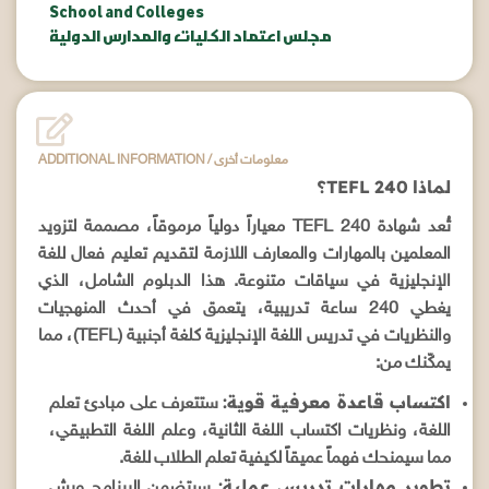
School and Colleges
مجلس اعتماد الكليات والمدارس الدولية
ADDITIONAL INFORMATION / معلومات أخرى
لماذا TEFL 240؟
تُعد شهادة TEFL 240 معياراً دولياً مرموقاً، مصممة لتزويد
المعلمين بالمهارات والمعارف اللازمة لتقديم تعليم فعال للغة
الإنجليزية في سياقات متنوعة. هذا الدبلوم الشامل، الذي
يغطي 240 ساعة تدريبية، يتعمق في أحدث المنهجيات
والنظريات في تدريس اللغة الإنجليزية كلغة أجنبية (TEFL)، مما
يمكّنك من:
اكتساب قاعدة معرفية قوية:
ستتعرف على مبادئ تعلم
اللغة، ونظريات اكتساب اللغة الثانية، وعلم اللغة التطبيقي،
مما سيمنحك فهماً عميقاً لكيفية تعلم الطلاب للغة.
تطوير مهارات تدريس عملية:
سيتضمن البرنامج ورش