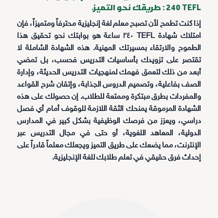
TEFL ٢٤٠ : طريقك نحو التميز.
إذا كنت تطمح لأن تصبح معلم لغة إنجليزية محترفاً ومتميزاً، فإن
امتلاك شهادة TEFL ٢٤٠ ساعة هو بوابتك نحو تحقيق هذا
الطموح والارتقاء بمسيرتك المهنية. هذه الشهادة الشاملة لا
تقتصر على تزويدك بأساسيات التدريس فحسب، بل تمضي
أبعد من ذلك لتعمق فهمك لمنهجيات التدريس الحديثة، وإدارة
الصف بفاعلية، وتصميم الدروس الجذابة، وإتقان شرح القواعد
والمفردات بطرق مبتكرة وممتعة للطلاب. إن حصولك على هذه
الشهادة المرموقة يمنحك الثقة اللازمة للوقوف أمام أي فصل
دراسي، ويعزز من فرصك الوظيفية بشكل كبير في المدارس
الدولية، المعاهد اللغوية، أو حتى في مجال التدريس عبر
الإنترنت، مما يضعك على طريق التميز ويجعلك معلماً قادراً على
إحداث فرق حقيقي في تعلم طلابك للغة الإنجليزية.