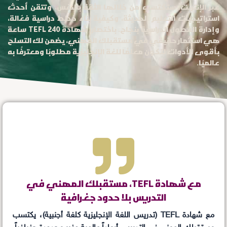
عبر الإنترنت. ستكتسب من خلالها الثقة بالنفس، وتتقن أحدث
استراتيجيات التعليم الحديثة، وكيفية بناء خطط دراسية فعّالة،
وإدارة الفصول الدراسية بنجاح. باختصار، شهادة TEFL 240 ساعة
هي استثمار حقيقي في مستقبلك المهني، يضمن لك التسلح
بأقوى الأدوات لتكون معلمًا للغة الإنجليزية مطلوبًا ومعترفًا به
عالميًا.
مع شهادة TEFL، مستقبلك المهني في
التدريس بلا حدود جغرافية
مع شهادة TEFL (تدريس اللغة الإنجليزية كلغة أجنبية)، يكتسب