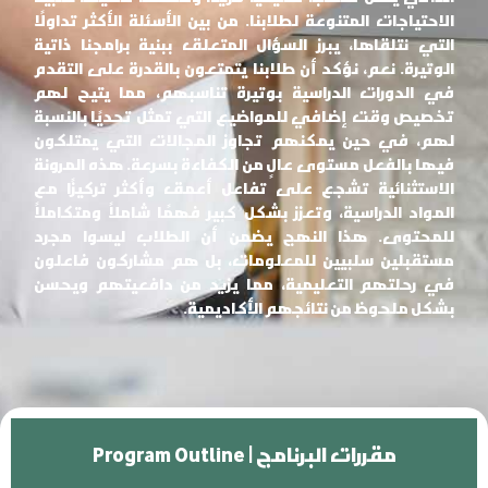
الاحتياجات المتنوعة لطلابنا. من بين الأسئلة الأكثر تداولًا
التي نتلقاها، يبرز السؤال المتعلق ببنية برامجنا ذاتية
الوتيرة. نعم، نؤكد أن طلابنا يتمتعون بالقدرة على التقدم
في الدورات الدراسية بوتيرة تناسبهم، مما يتيح لهم
تخصيص وقت إضافي للمواضيع التي تمثل تحديًا بالنسبة
لهم، في حين يمكنهم تجاوز المجالات التي يمتلكون
فيها بالفعل مستوى عالٍ من الكفاءة بسرعة. هذه المرونة
الاستثنائية تشجع على تفاعل أعمق وأكثر تركيزًا مع
المواد الدراسية، وتعزز بشكل كبير فهمًا شاملاً ومتكاملاً
للمحتوى. هذا النهج يضمن أن الطلاب ليسوا مجرد
مستقبلين سلبيين للمعلومات، بل هم مشاركون فاعلون
في رحلتهم التعليمية، مما يزيد من دافعيتهم ويحسن
بشكل ملحوظ من نتائجهم الأكاديمية.
Program Outline | مقررات البرنامج