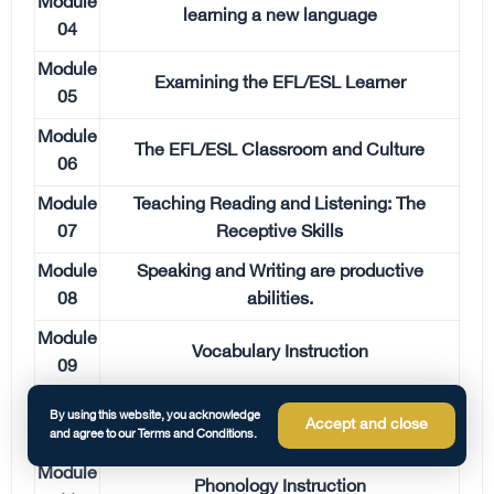
Module
learning a new language
04
Module
Examining the EFL/ESL Learner
05
Module
The EFL/ESL Classroom and Culture
06
Module
Teaching Reading and Listening: The
07
Receptive Skills
Module
Speaking and Writing are productive
08
abilities.
Module
Vocabulary Instruction
09
Module
By using this website, you acknowledge
Grammar instruction
Accept and close
10
and agree to our Terms and Conditions.
Module
Phonology Instruction