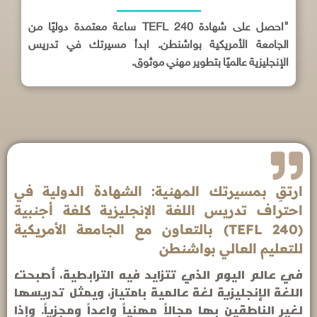
"احصل على شهادة TEFL 240 ساعة معتمدة دوليًا من
الجامعة الأمريكية بواشنطن. ابدأ مسيرتك في تدريس
الإنجليزية عالميًا بتطوير مهني موثوق.
ارتقِ بمسيرتك المهنية: الشهادة الدولية في
احتراف تدريس اللغة الإنجليزية كلغة أجنبية
(TEFL 240) بالتعاون مع الجامعة الأمريكية
للتعليم العالي بواشنطن
في عالم اليوم الذي تتزايد فيه الترابطية، أصبحت
اللغة الإنجليزية لغة عالمية بامتياز، ويمثل تدريسها
لغير الناطقين بها مجالاً مهنياً واعداً ومجزياً. وإذا