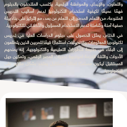
والتعاون، والإبداع، والمواطنة الرقمية. يكتسب الملتحقون بالدبلوم
فهمًا عميقًا لكيفية استخدام التكنولوجيا لدعم أساليب التدريس
المتنوعة، من التعلم المدمج إلى التعلم عن بعد، مع التركيز على بناء بيئة
صفية آمنة وشاملة تدعم الاستخدام المسؤول والأخلاقي للتكنولوجيا.
في الختام، يمثل الحصول على دبلوم الدراسات العليا في تدريس
تكنولوجيا المعلومات والاتصالات استثمارًا قيمًا للمربين الذين يتطلعون
إلى البقاء في طليعة التطورات التعليمية والتكنولوجية. إنه يمنحهم
الأدوات والثقة اللازمة لمواجهة تحديات العصر الرقمي، وتمكين جيل
المستقبل ليكون مستعدًا تمامًا لمستقبل يعتمد بشكل متزايد على
التكنولوجيا.