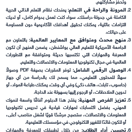
وتحفز مشاركتهم.
المرونة والراحة في التعلم:
يمنحك نظام التعلم الذاتي الحرية
الكاملة في جدولة دراستك. سواء كنت تعمل بدوام كامل، أو لديك
التزامات عائلية، يمكنك تحقيق أهدافك الأكاديمية دون المساومة
على حياتك.
منهج محدث ومتوافق مع المعايير العالمية:
بالتعاون مع
الجامعة الأمريكية للتعليم العالي بواشنطن، يضمن المنهج أن تكون
المعرفة والمهارات التي تكتسبها حديثة ومتوافقة مع التطورات
العالمية في مجال تكنولوجيا المعلومات والاتصالات والتعليم.
الوصول الرقمي الشامل:
توفر المقررات بصيغة PDF وصولاً
سهلاً للمحتوى التعليمي، مما يسمح لك بالدراسة من أي جهاز
(حاسوب، تابلت، هاتف ذكي) وفي أي وقت. يمكنك طباعة المواد، أو
تدوين الملاحظات، أو الرجوع إليها بسهولة عند الحاجة.
تعزيز الفرص المهنية:
يفتح هذا الدبلوم آفاقًا واسعة لنموك
المهني. بفضل اكتسابك لمهارات قيادية في تدريس تكنولوجيا
المعلومات والاتصالات، ستصبح مرشحًا قويًا لشغل مناصب أعلى،
أو لتكون قائدًا للتغيير التكنولوجي في مؤسستك التعليمية.
تحسين أداء الطلاب:
من خلال تطبيقك للمعرفة والمهارات