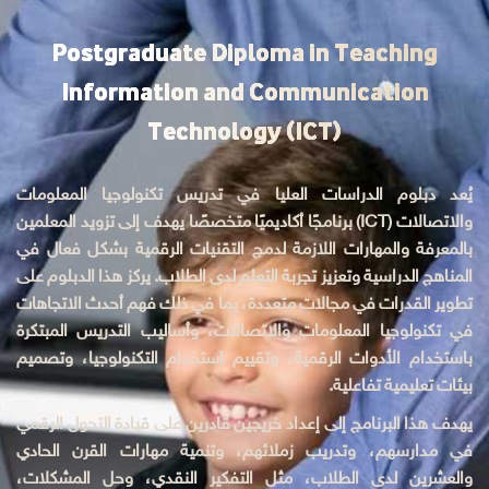
Postgraduate Diploma in Teaching
Information and Communication
Technology (ICT)
يُعد دبلوم الدراسات العليا في تدريس تكنولوجيا المعلومات
والاتصالات (ICT) برنامجًا أكاديميًا متخصصًا يهدف إلى تزويد المعلمين
بالمعرفة والمهارات اللازمة لدمج التقنيات الرقمية بشكل فعال في
المناهج الدراسية وتعزيز تجربة التعلم لدى الطلاب. يركز هذا الدبلوم على
تطوير القدرات في مجالات متعددة، بما في ذلك فهم أحدث الاتجاهات
في تكنولوجيا المعلومات والاتصالات، وأساليب التدريس المبتكرة
باستخدام الأدوات الرقمية، وتقييم استخدام التكنولوجيا، وتصميم
بيئات تعليمية تفاعلية.
يهدف هذا البرنامج إلى إعداد خريجين قادرين على قيادة التحول الرقمي
في مدارسهم، وتدريب زملائهم، وتنمية مهارات القرن الحادي
والعشرين لدى الطلاب، مثل التفكير النقدي، وحل المشكلات،