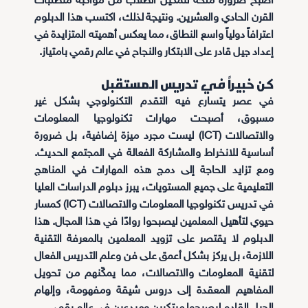
أصبح ضرورة ملحة لتمكين الطلاب من مواكبة متطلبات
القرن الحادي والعشرين. ونتيجة لذلك، اكتسب هذا الدبلوم
اعترافاً دولياً واسع النطاق، مما يعكس أهميته المتزايدة في
إعداد جيل قادر على الابتكار والنجاح في عالم رقمي بامتياز.
كن خبيراً في تدريس المستقبل
في عصر يتسارع فيه التقدم التكنولوجي بشكل غير
مسبوق، أصبحت مهارات تكنولوجيا المعلومات
والاتصالات (ICT) ليست مجرد ميزة إضافية، بل ضرورة
أساسية للانخراط والمشاركة الفعالة في المجتمع الحديث.
ومع تزايد الحاجة إلى دمج هذه المهارات في المناهج
التعليمية على جميع المستويات، يبرز دبلوم الدراسات العليا
في تدريس تكنولوجيا المعلومات والاتصالات (ICT) كمسار
حيوي لتأهيل المعلمين ليصبحوا روادًا في هذا المجال. هذا
الدبلوم لا يقتصر على تزويد المعلمين بالمعرفة التقنية
اللازمة، بل يركز بشكل أعمق على فن وعلم التدريس الفعال
لتقنية المعلومات والاتصالات، مما يمكّنهم من تحويل
المفاهيم المعقدة إلى دروس شيقة ومفهومة، وإلهام