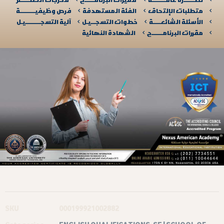
متطلبات الإلتحاق
الفئة المستهدفة
فرص وظيفيــــــــــة
الأسئلة الشائعـــــة
خطوات التسجـــيـل
آلية التسجــــــــــيـل​
مقررات البرنامـــــــج
الشهادة النهائية
SKU
000199921002882