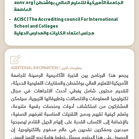
aunv.org | الجامعة الأمريكية للتعليم العالي بواشنطن
العاصمة
ACISC | The Accrediting council For International
School and Colleges
مجلس اعتماد الكليات والمدارس الدولية
ADDITIONAL INFORMATION / معلومات أخرى
يجمع هذا البرنامج بين الخبرة الأكاديمية الرصينة للجامعة
الأمريكية للتعليم العالي بواشنطن والمقاربات التعليمية الحديثة،
لتقديم محتوى شامل يغطي أحدث الاتجاهات في مجال
تكنولوجيا المعلومات والاتصالات وتطبيقاتها التربوية. سيتمكن
المشاركون من استكشاف أدوات ومنصات رقمية متنوعة،
وتعلم كيفية تقييم ودمج التقنيات المناسبة لغرفهم الصفية،
بالإضافة إلى اكتساب القدرة على إلهام الجيل القادم ليصبحوا
مبدعين ومفكرين نقديين في عالم مدفوع بالتكنولوجيا. إن
الحصول على هذا الدبلوم سيمثل خطوة هامة نحو التميز المهني