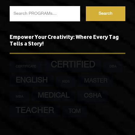
Search
Empower Your Creativity: Where Every Tag
Tells a Story!
CERTIFIED
CERTIFICATE
DBA
ENGLISH
MASTER
KIDS
MEDICAL
OSHA
MBA
TEACHER
TQM