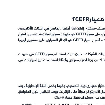
 CEFR؟
ريقة المعيارية لوصف مستوى إتقان لغة أجنبية، بخاصةٍ في البيئات الأكاديمية.
وإن كنت قد درست أكثر من لغة، كما هو الحال لدى معظم الأوروبيين، فإن معيار CEFR هو طريقة معيارية ملائمة لتضمين لغتين
أجنبيتين أو أكثر في سيرتك الذاتية. وسواءً في المدارس أو الجامعات، أصبح معيار CEFR هو الإطار المعياري على مستوى أوروبا
على الرغم من ذلك، لا يتمتع معيار CEFR بمستوى الفهم ذاته في بيئات الشركات. لذا إن قررت استخدام معيار CEFR في سيرتك
ك، ودرجة اختبار معياري وأمثلة استخدمت فيها مهاراتك في
ك وفق معيار CEFR هي بالخضوع لاختبار معياري جيد التصميم. وفيما يخص اللغة الإنجليزية، يعد
ار الأفضل لأنه يتوفر مجاناً على الإنترنت ويعد الاختبار الأول المتوافق