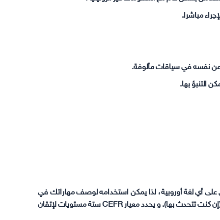
راء مباشرا.
 عن نفسه في سياقات مألوفة.
 التنبؤ بها.
ليطبق على أي لغة أوروبية، لذا يمكن استخدامه لوصف مهاراتك في
اللغة الإنجليزية، ومهارات اللغة الألمانية، أو مهارات اللغة الإستونية (إن كنت تتحدث بها). و يحدد معيار CEFR ستة مستويات لإتقان