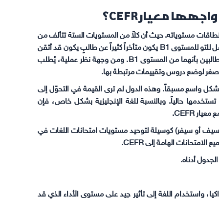
هها معيار CEFR؟
ن في البداية بانتقاد معيار CEFR نظراً لاتساع نطاقات مستوياته. حيث أن كلاً من المستويات الستة تتألف من
مجموعة واسعة من المهارات والقدرات. والطالب الذي يكون قد وصل للتو للمستوى B1 يكون متأخراً كثيراً عن طالبٍ يكون قد أتقن
معظم لكن ليس كل مهارات المستوى B2، إلا أنه يتم تعريف كلا الطالبين بأنهما من المستوى B1. ومن وجهة نظر عملية، يُطلب
صغر لوضع دروس وتقييمات مرتبطة بها.
 بشكل واسع مسبقاً. وهذه الدول لم ترى القيمة في التحوّل إلى
تستخدمها حالياً. وبالنسبة للغة الإنجليزية بشكل خاص، فإن
يار CEFR.
سيف أو سيفر) كوسيلة لتوحيد مستويات امتحانات اللغات في
متحانات الهامة إلى CEFR.
اكيا، واستخدام اللغة إلى تأثير جيد على مستوى الأداء الذي قد