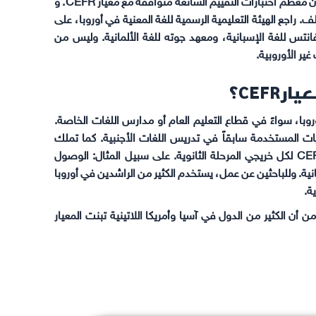
للتعرف على مستواك وفق معيار CEFR للغات الأوروبية الأخرى، فإن معظم اختبارات التقييم الشائعة متوافقة مع معيار CEFR. و
. راجع الهيئة التعليمية الرسمية للغة المعنية في أوروبا، على
فانتس للغة الإسبانية، ومعهد جوته للغة الألمانية. وليس من
CEFR؟
أنحاء أوروبا، سواءً في قطاع التعليم العام أو مدارس اللغات الخاصة.
ات المستخدمة سابقاً في تدريس اللغات الأجنبية. كما تملك
معظم وزارات التعليم في أوروبا هدف واضح مبني على معيار CEFR لكل خريجي المرحلة الثانوية. على سبيل المثال: الوصول
الأجنبية الأولى، والمستوى B1 في اللغة الثانية. وللباحثين عن عمل، يستخدم الكثير من الراشدين في أوروبا
لى الرغم من أن الكثير من الدول في آسيا وأمريكا اللاتينية تبنت المعيار