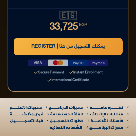
🇪🇬
33,725
EGP
REGISTER | يمكنك التسجيل من هنا
VISA
PayPal
Paymob
Secure Payment
Instant Enrollment
International Certificate
نظـــــــرة عامـــــــــة
مميزات البرنامــــــج
مخرجات التعلــــــم
متطلبات الإلتحاق
الفئة المستهدفة
فرص وظيفيــــــــــة
الأسئلة الشائعـــــة
خطوات التسجـــيـل
آلية التسجــــــــــيـل​
مقررات البرنامـــــــج
الشهادة النهائية