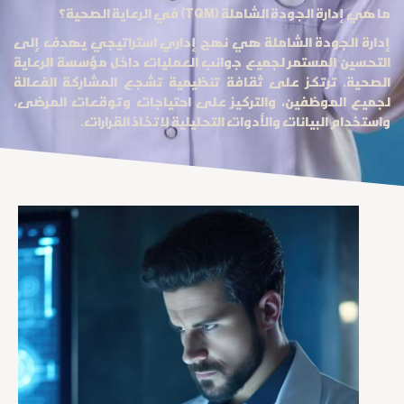
ما هي إدارة الجودة الشاملة (TQM) في الرعاية الصحية؟
إدارة الجودة الشاملة هي نهج إداري استراتيجي يهدف إلى
التحسين المستمر لجميع جوانب العمليات داخل مؤسسة الرعاية
الصحية. ترتكز على ثقافة تنظيمية تشجع المشاركة الفعالة
لجميع الموظفين، والتركيز على احتياجات وتوقعات المرضى،
واستخدام البيانات والأدوات التحليلية لاتخاذ القرارات.