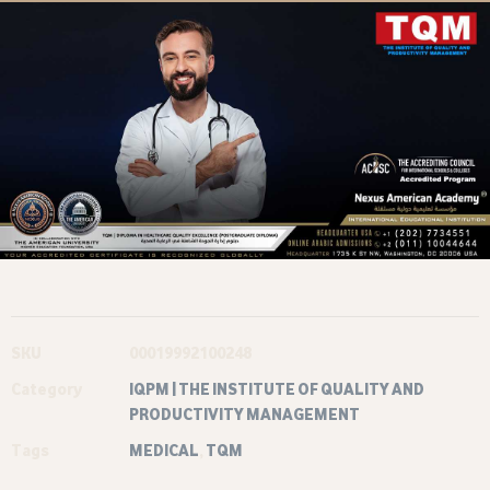
SKU
00019992100248
Category
IQPM | THE INSTITUTE OF QUALITY AND
PRODUCTIVITY MANAGEMENT
Tags
MEDICAL
,
TQM