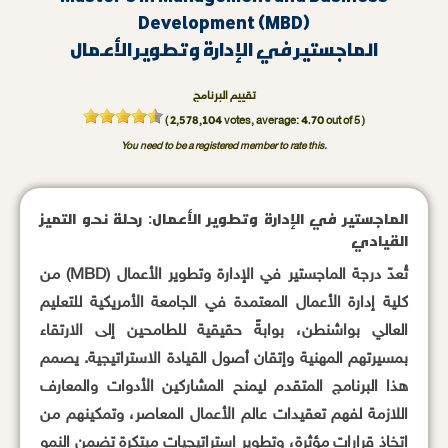
Development (MBD)
الماجستير في الإدارة وتطوير الأعمال
تقييم البرنامج
2,578,104
4.70
(
votes, average:
out of 5 )
You need to be a registered member to rate this.
الماجستير في الإدارة وتطوير الأعمال: رحلة نحو التميز
القيادي
تُعدّ درجة الماجستير في الإدارة وتطوير الأعمال (MBD) من
كلية إدارة الأعمال المعتمدة في الجامعة الأمريكية للتعليم
العالي بواشنطن، بوابةً حقيقية للطامحين إلى الارتقاء
بمسيرتهم المهنية وإتقان أصول القيادة الاستراتيجية. يصمم
هذا البرنامج المتقدم ليمنح المشاركين الأدوات والمعارف
اللازمة لفهم تعقيدات عالم الأعمال المعاصر، وتمكينهم من
اتخاذ قرارات مؤثرة، وتطوير استراتيجيات مبتكرة تضمن النمو