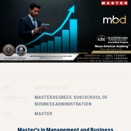
SKU
00019992100367
Categories
MASTER DEGREES
,
SOB | SCHOOL OF
BUSINESS ADMINISTRATION
Tag
MASTER
Master's in Management and Business