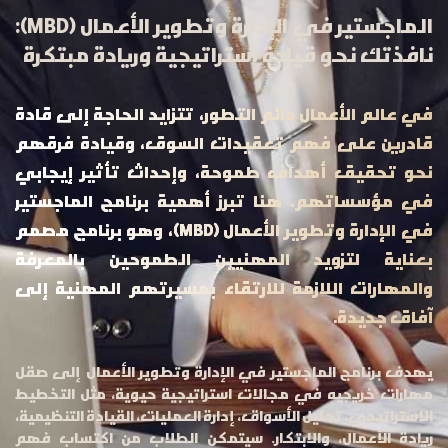
الماجستير في الإدارة وتطوير الأعمال (MBD):
نافذتك نحو قيادة استراتيجية وريادة مبتكرة
في عالم الأعمال دائم التطور، تتزايد الحاجة إلى قادة
قادرين على فهم تعقيدات السوق، وقيادة فرقهم
نحو تحقيق أهداف طموحة، وإحداث تأثير إيجابي
في مؤسساتهم. هنا تبرز أهمية برنامج الماجستير
في الإدارة وتطوير الأعمال (MBD)، وهو برنامج مصمم
بعناية لتزويد المهنيين الطموحين بالمعرفة
والمهارات اللازمة للارتقاء بمسيرتهم المهنية إلى
آفاق جديدة.
يهدف برنامج الماجستير في الإدارة وتطوير الأعمال إلى صقل
مهارات خريجيه في مجالات استراتيجية حيوية، مثل التخطيط
الاستراتيجي، تحليل الأسواق، إدارة العمليات، القيادة التنظيمية،
ريادة الأعمال، والابتكار. سيتمكن الطلاب من اكتساب فهم