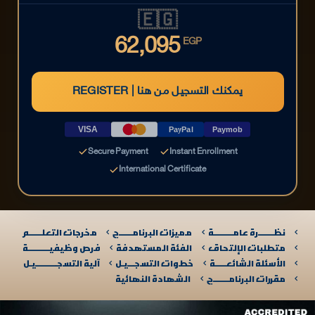
🇪🇬
62,095
EGP
REGISTER | يمكنك التسجيل من هنا
VISA
PayPal
Paymob
Secure Payment
Instant Enrollment
International Certificate
نظـــــــرة عامـــــــــة
مميزات البرنامــــــج
مخرجات التعلــــــم
متطلبات الإلتحاق
الفئة المستهدفة
فرص وظيفيــــــــــة
الأسئلة الشائعـــــة
خطوات التسجـــيـل
آلية التسجــــــــــيـل​
مقررات البرنامـــــــج
الشهادة النهائية