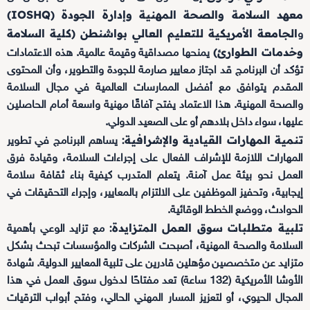
معهد السلامة والصحة المهنية وإدارة الجودة (IOSHQ)
الجامعة الأمريكية للتعليم العالي بواشنطن (كلية السلامة
و
وخدمات الطوارئ)
يمنحها مصداقية وقيمة عالمية. هذه الاعتمادات
تؤكد أن البرنامج قد اجتاز معايير صارمة للجودة والتطوير، وأن المحتوى
المقدم يتوافق مع أفضل الممارسات العالمية في مجال السلامة
والصحة المهنية. هذا الاعتماد يفتح آفاقًا مهنية واسعة أمام الحاصلين
عليها، سواء داخل بلادهم أو على الصعيد الدولي.
تنمية المهارات القيادية والإشرافية:
يساهم البرنامج في تطوير
المهارات اللازمة للإشراف الفعال على إجراءات السلامة، وقيادة فرق
العمل نحو بيئة عمل آمنة. يتعلم المتدرب كيفية بناء ثقافة سلامة
إيجابية، وتحفيز الموظفين على الالتزام بالمعايير، وإجراء التحقيقات في
الحوادث، ووضع الخطط الوقائية.
تلبية متطلبات سوق العمل المتزايدة:
مع تزايد الوعي بأهمية
السلامة والصحة المهنية، أصبحت الشركات والمؤسسات تبحث بشكل
متزايد عن متخصصين مؤهلين قادرين على تلبية المعايير الدولية. شهادة
الأوشا الأمريكية (132 ساعة) تعد مفتاحًا لدخول سوق العمل في هذا
المجال الحيوي، أو لتعزيز المسار المهني الحالي، وفتح أبواب الترقيات