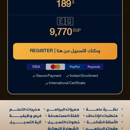
189
$
🇪🇬
9,770
EGP
REGISTER | يمكنك التسجيل من هنا
VISA
PayPal
Paymob
Secure Payment
Instant Enrollment
International Certificate
نظـــــــرة عامـــــــــة
مميزات البرنامــــــج
مخرجات التعلــــــم
متطلبات الإلتحاق
الفئة المستهدفة
فرص وظيفيــــــــــة
الأسئلة الشائعـــــة
خطوات التسجـــيـل
آلية التسجــــــــــيـل​
مقررات البرنامـــــــج
الشهادة النهائية