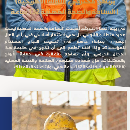
(الأوشا الأمريكية) برنامج محترفي
السلامة والصحة المهنية 132 ساعة |
في بيئة العمل الحديثة، أصبحت السلامة والصحة المهنية ليست
مجرد متطلب قانوني، بل هي استثمار أساسي في رأس المال
البشري، وعامل حاسم في تحقيق النجاح المستدام
للمؤسسات. وإذا كنت تطمح إلى أن تكون في طليعة هذا
المجال الحيوي، وأن تساهم بفعالية في حماية الأرواح
والممتلكات، فإن شهادة محترفي السلامة والصحة المهنية
(OSHA الأمريكية) لمدة 132 ساعة هي بوابتك لتحقيق ذلك.