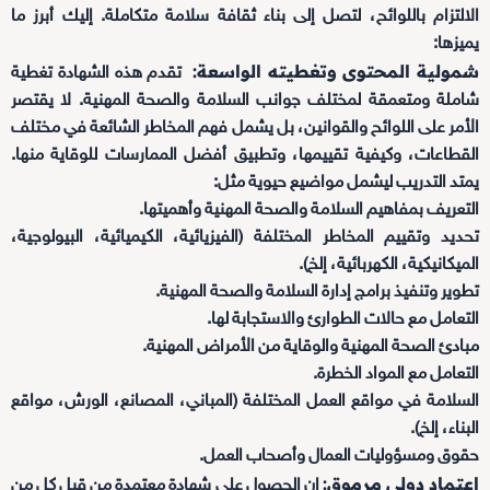
الالتزام باللوائح، لتصل إلى بناء ثقافة سلامة متكاملة. إليك أبرز ما
يميزها:
شمولية المحتوى وتغطيته الواسعة:
تقدم هذه الشهادة تغطية
شاملة ومتعمقة لمختلف جوانب السلامة والصحة المهنية. لا يقتصر
الأمر على اللوائح والقوانين، بل يشمل فهم المخاطر الشائعة في مختلف
القطاعات، وكيفية تقييمها، وتطبيق أفضل الممارسات للوقاية منها.
يمتد التدريب ليشمل مواضيع حيوية مثل:
التعريف بمفاهيم السلامة والصحة المهنية وأهميتها.
تحديد وتقييم المخاطر المختلفة (الفيزيائية، الكيميائية، البيولوجية،
الميكانيكية، الكهربائية، إلخ).
تطوير وتنفيذ برامج إدارة السلامة والصحة المهنية.
التعامل مع حالات الطوارئ والاستجابة لها.
مبادئ الصحة المهنية والوقاية من الأمراض المهنية.
التعامل مع المواد الخطرة.
السلامة في مواقع العمل المختلفة (المباني، المصانع، الورش، مواقع
البناء، إلخ).
حقوق ومسؤوليات العمال وأصحاب العمل.
اعتماد دولي مرموق:
إن الحصول على شهادة معتمدة من قبل كل من