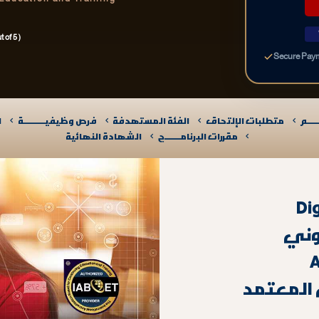
 of 5 )
Secure Pay
ـــم
متطلبات الإلتحاق
الفئة المستهدفة
فرص وظيفيــــــــــة
ا
مقررات البرنامـــــــج
الشهادة النهائية
Di
وني
A
 المعتمد