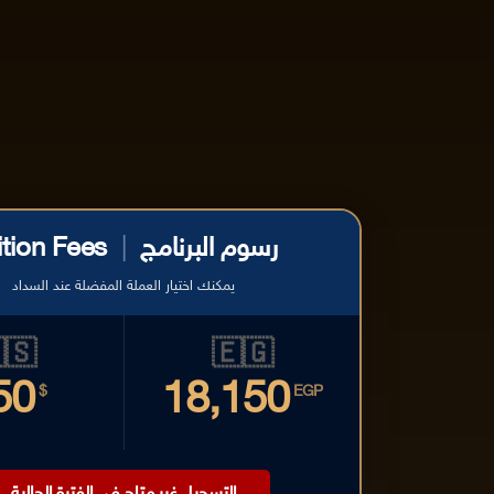
ition Fees
|
رسوم البرنامج
يمكنك اختيار العملة المفضلة عند السداد
🇸
🇪🇬
50
18,150
$
EGP