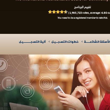
تقييم البرنامج
1,985,723
4.80
(
votes, average:
out
You need to be a registered member to rate this.
لأسئلة الشائعـــــة
خطوات التسجـــيـل
آلية التسجــــــــــيـل​