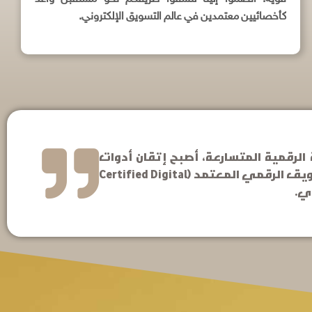
كأخصائيين معتمدين في عالم التسويق الإلكتروني.
ي ظل الثورة الرقمية المتسارعة، أصبح إتقان أدوات
واستراتيجيات التسويق الرقمي ضرورة أساسية للشركات والأفراد على حد سواء. وهنا يأتي دور محترف التسويق الرقمي المعتمد (Certified Digital