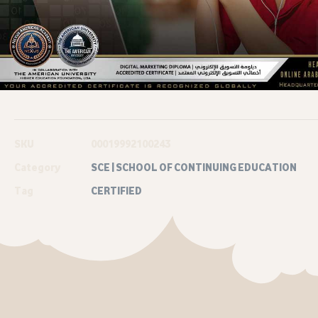
SKU
00019992100243
Category
SCE | SCHOOL OF CONTINUING EDUCATION
Tag
CERTIFIED