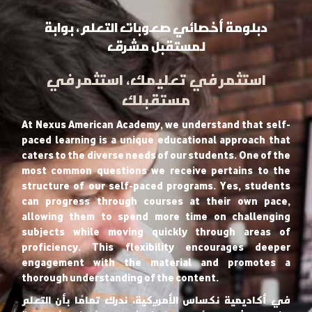
دبلومة أخصائي صعوبات التعلم، بوابة
لمستقبل مشرق
استثمر في تعليمك، استثمر في
مستقبلك
At Nexus American Academy, we understand that self-
paced learning is a unique educational approach that
caters to the diverse needs of our students. One of the
most common questions we receive pertains to the
structure of our self-paced programs. Yes, students
can progress through courses at their own pace,
allowing them to spend more time on challenging
subjects while moving quickly through areas of
proficiency. This flexibility encourages deeper
engagement with the material and promotes a
thorough understanding of the content.
في أكاديمية نكساس الأمريكية، ندرك تمامًا بأن التعلم