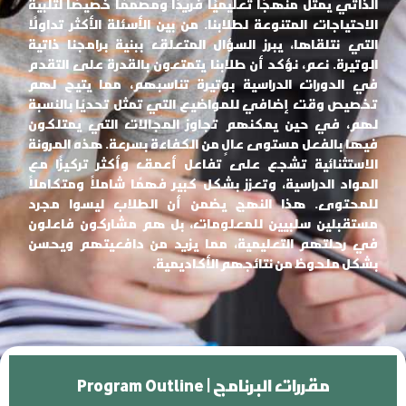
الذاتي يمثل منهجًا تعليميًا فريدًا ومصممًا خصيصًا لتلبية
الاحتياجات المتنوعة لطلابنا. من بين الأسئلة الأكثر تداولًا
التي نتلقاها، يبرز السؤال المتعلق ببنية برامجنا ذاتية
الوتيرة. نعم، نؤكد أن طلابنا يتمتعون بالقدرة على التقدم
في الدورات الدراسية بوتيرة تناسبهم، مما يتيح لهم
تخصيص وقت إضافي للمواضيع التي تمثل تحديًا بالنسبة
لهم، في حين يمكنهم تجاوز المجالات التي يمتلكون
فيها بالفعل مستوى عالٍ من الكفاءة بسرعة. هذه المرونة
الاستثنائية تشجع على تفاعل أعمق وأكثر تركيزًا مع
المواد الدراسية، وتعزز بشكل كبير فهمًا شاملاً ومتكاملاً
للمحتوى. هذا النهج يضمن أن الطلاب ليسوا مجرد
مستقبلين سلبيين للمعلومات، بل هم مشاركون فاعلون
في رحلتهم التعليمية، مما يزيد من دافعيتهم ويحسن
بشكل ملحوظ من نتائجهم الأكاديمية.
Program Outline | مقررات البرنامج