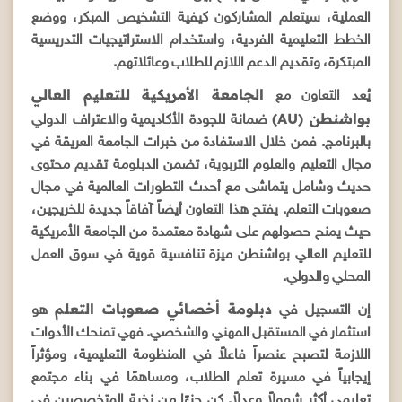
العملية، سيتعلم المشاركون كيفية التشخيص المبكر، ووضع
الخطط التعليمية الفردية، واستخدام الاستراتيجيات التدريسية
المبتكرة، وتقديم الدعم اللازم للطلاب وعائلاتهم.
الجامعة الأمريكية للتعليم العالي
يُعد التعاون مع
بواشنطن (AU)
ضمانة للجودة الأكاديمية والاعتراف الدولي
بالبرنامج. فمن خلال الاستفادة من خبرات الجامعة العريقة في
مجال التعليم والعلوم التربوية، تضمن الدبلومة تقديم محتوى
حديث وشامل يتماشى مع أحدث التطورات العالمية في مجال
صعوبات التعلم. يفتح هذا التعاون أيضاً آفاقاً جديدة للخريجين،
حيث يمنح حصولهم على شهادة معتمدة من الجامعة الأمريكية
للتعليم العالي بواشنطن ميزة تنافسية قوية في سوق العمل
المحلي والدولي.
دبلومة أخصائي صعوبات التعلم
إن التسجيل في
هو
استثمار في المستقبل المهني والشخصي. فهي تمنحك الأدوات
اللازمة لتصبح عنصراً فاعلاً في المنظومة التعليمية، ومؤثراً
إيجابياً في مسيرة تعلم الطلاب، ومساهمًا في بناء مجتمع
تعليمي أكثر شمولاً وعدلاً. كن جزءًا من نخبة المتخصصين في