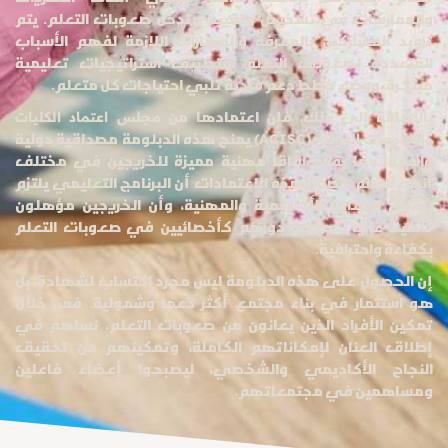
والممارسات في تشخيص وتقييم وتدخل صعوبات التعلم. يتم
تزويد المشاركين بالمعرفة والمهارات اللازمة لفهم الأسباب
المتعددة لصعوبات التعلم، وتطبيق استراتيجيات تعليمية
مبتكرة، ووضع خطط دعم فردية تلبي احتياجات كل متعلم.
بالإضافة إلى ذلك، فإن اعتمادها من
مجلس اعتماد الكليات
يمنح هذه الدبلومة مصداقية دولية
والجامعات الدولية (ACISC)
واسعة، مما يفتح آفاقاً مهنية مميزة للخريجين في مختلف
أنحاء العالم. تضمن هذه الاعتمادات أن البرنامج التعليمي يلتزم
بأعلى المعايير الأكاديمية والمهنية، وأن الخريجين مؤهلون
تأهيلاً عالياً لممارسة دورهم كأخصائيين في صعوبات التعلم
بكفاءة واحترافية.
إن الحصول على هذه الدبلومة ليس مجرد اكتساب لشهادة، بل
هو استثمار في بناء مجتمع أكثر دعماً وشمولية. فمن خلال
تمكين الأفراد الذين يعانون من صعوبات التعلم، نساهم في
إطلاق العنان لإمكاناتهم الكاملة، وتمكينهم من تحقيق
النجاح الأكاديمي والشخصي، ليصبحوا أعضاء فاعلين
ومساهمين في مجتمعاتهم.