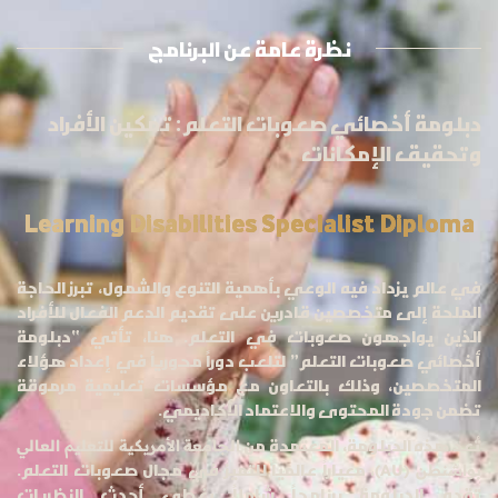
نظرة عامة عن البرنامج
دبلومة أخصائي صعوبات التعلم: تمكين الأفراد
وتحقيق الإمكانات
Learning Disabilities Specialist Diploma
في عالم يزداد فيه الوعي بأهمية التنوع والشمول، تبرز الحاجة
الملحة إلى متخصصين قادرين على تقديم الدعم الفعال للأفراد
الذين يواجهون صعوبات في التعلم. هنا، تأتي “دبلومة
أخصائي صعوبات التعلم” لتلعب دوراً محورياً في إعداد هؤلاء
المتخصصين، وذلك بالتعاون مع مؤسسات تعليمية مرموقة
تضمن جودة المحتوى والاعتماد الأكاديمي.
تُعد هذه الدبلومة، المعتمدة من
الجامعة الأمريكية للتعليم العالي
، معياراً عالمياً للتميز في مجال صعوبات التعلم.
بواشنطن (AU)
تقدم الدبلومة برنامجاً شاملاً يغطي أحدث النظريات