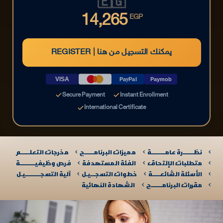
🇪🇬
14,265
EGP
REGISTER | يمكنك التسجيل من هنا
VISA
PayPal
Paymob
Secure Payment
Instant Enrollment
International Certificate
نظـــــــرة عامـــــــــة
مميزات البرنامــــــج
مخرجات التعلــــــم
متطلبات الإلتحاق
الفئة المستهدفة
فرص وظيفيــــــــــة
الأسئلة الشائعـــــة
خطوات التسجـــيـل
آلية التسجــــــــــيـل​
مقررات البرنامـــــــج
الشهادة النهائية