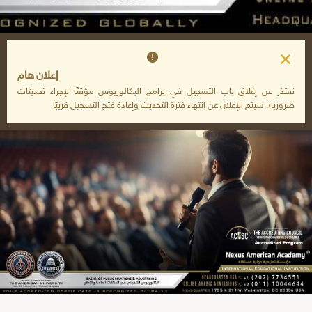
إعلان هام
نعتذر عن إغلاق باب التسجيل في برامج البكالوريوس مؤقتًا لإجراء تحديثات
ضرورية. سيتم الإعلان عن انتهاء فترة التحديث وإعادة فتح التسجيل قريبًا