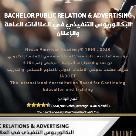
BACHELOR PUBLIC RELATION & ADVERTISING
البكالوريوس التنفيذي في العلاقات العامة
والإعلان
Nexus American Academy® 1999 : 2026
مؤسسة تعليمية دولية مستقلة متخصصة في التعليم الإلكتروني
عن بعد والاختبارات الدولية – ترخيص رقم 6154
شريك معتمد لمجلس الاعتماد الدولي للتعليم المستمر والتدريب
IABCET
The International Accreditation Board for Continuing
Education and Training
تقييم البرنامج
558,981
4.40
(
votes, average:
out of 5 )
You need to be a registered member to rate this.