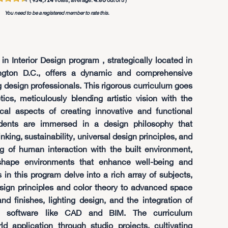
954,714
4.80
(
votes, average:
out of 5 )
You need to be a registered member to rate this.
in Interior Design program , strategically located in
ngton D.C., offers a dynamic and comprehensive
g design professionals. This rigorous curriculum goes
cs, meticulously blending artistic vision with the
ical aspects of creating innovative and functional
udents are immersed in a design philosophy that
nking, sustainability, universal design principles, and
g of human interaction with the built environment,
shape environments that enhance well-being and
s in this program delve into a rich array of subjects,
sign principles and color theory to advanced space
nd finishes, lighting design, and the integration of
gn software like CAD and BIM. The curriculum
d application through studio projects, cultivating