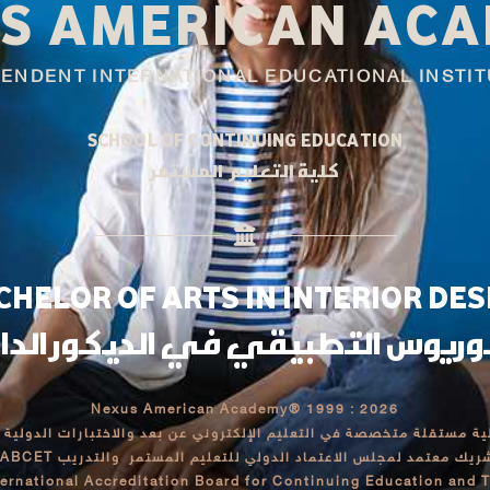
S AMERICAN AC
PENDENT INTERNATIONAL EDUCATIONAL INSTIT
SCHOOL OF CONTINUING EDUCATION
كلية التعليم المستمر
CHELOR OF ARTS IN INTERIOR DES
لوريوس التطبيقي في الديكور الد
Nexus American Academy® 1999 : 2026
 مستقلة متخصصة في التعليم الإلكتروني عن بعد والاختبارات الدولية – ت
شريك معتمد لمجلس الاعتماد الدولي للتعليم المستمر والتدريب IABCE
ternational Accreditation Board for Continuing Education and T