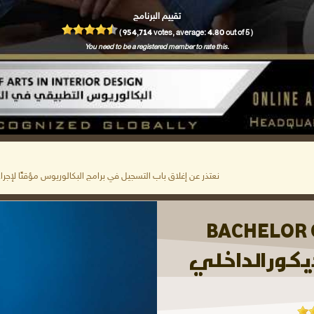
تقييم البرنامج
954,714
4.80
(
votes, average:
out of 5 )
You need to be a registered member to rate this.
نعتذر عن إغلاق باب التسجيل في برامج البكالوريوس مؤقتًا لإجراء 
BACHELOR O
كور الداخلي