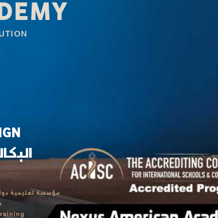
ADEMY
UTION
IGN
البكا
مؤسسة تعليمية دولية
T
raining