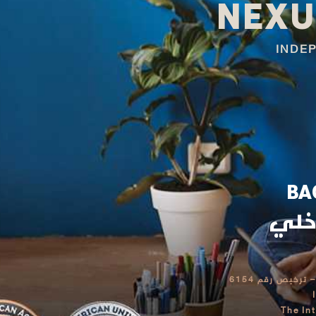
NEXU
INDE
BA
اخلي
رخيص رقم 6154
The In