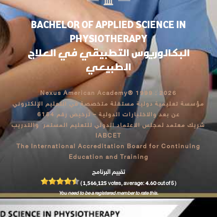
BACHELOR OF APPLIED SCIENCE IN
PHYSIOTHERAPY
البكالوريوس التطبيقي في العلاج
الطبيعي
Nexus American Academy® 1999 : 2026
مؤسسة تعليمية دولية مستقلة متخصصة في التعليم الإلكتروني
عن بعد والاختبارات الدولية – ترخيص رقم 6154
شريك معتمد لمجلس الاعتماد الدولي للتعليم المستمر والتدريب
IABCET
The International Accreditation Board for Continuing
Education and Training
تقييم البرنامج
1,566,125
4.60
(
votes, average:
out of 5 )
You need to be a registered member to rate this.